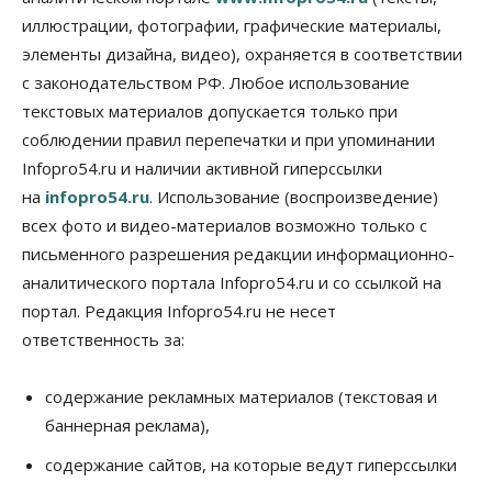
иллюстрации, фотографии, графические материалы,
Авто
Общество
элементы дизайна, видео), охраняется в соответствии
Не катастрофа, а стресс-тест: эксперт
новосибирской сети СТО пояснил кому можно
с законодательством РФ. Любое использование
заливать бензин Евро‑2
текстовых материалов допускается только при
09 Августа 2026, 10:00
соблюдении правил перепечатки и при упоминании
Бизнес
Общество
Infopro54.ru и наличии активной гиперссылки
Работодатели Новосибирска заявили в центры
на
infopro54.ru
. Использование (воспроизведение)
занятости почти 32 тысячи вакансий
09 Августа 2026, 09:00
всех фото и видео-материалов возможно только с
письменного разрешения редакции информационно-
Бизнес
Общество
аналитического портала Infopro54.ru и со ссылкой на
Спрос на машино-места в
Новосибирской области вырос в полтора раза
портал. Редакция Infopro54.ru не несет
08 Августа 2026, 18:00
ответственность за:
Общество
К современному юридическому образованию в
содержание рекламных материалов (текстовая и
России возникает много вопросов
баннерная реклама),
08 Августа 2026, 17:00
содержание сайтов, на которые ведут гиперссылки
Общество