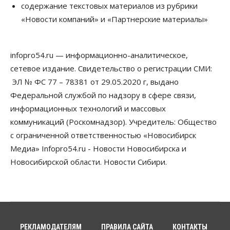
Новосибирские вузы опубликовали
содержание текстовых материалов из рубрики
приказы о зачислении на бюджетные места
«Новости компаний» и «Партнерские материалы»
08 Августа 2026, 16:00
Общество
Технологии
infopro54.ru — информационно-аналитическое,
Искусственный интеллект впервые выписал
штраф за борщевик
сетевое издание. Свидетельство о регистрации СМИ:
08 Августа 2026, 15:00
ЭЛ № ФС 77 – 78381 от 29.05.2020 г, выдано
Федеральной службой по надзору в сфере связи,
Авто
Продажи подержанных электромобилей в
информационных технологий и массовых
Новосибирской области растут второй месяц
коммуникаций (Роскомнадзор). Учредитель: Общество
08 Августа 2026, 13:00
с ограниченной ответственностью «Новосибирск
Бизнес
Общество
Медиа» Infopro54.ru - Новости Новосибирска и
Детские центры Новосибирска
Новосибирской области. Новости Сибири.
перегибают с «педагогикой успеха», считает
психолог
08 Августа 2026, 11:00
Бизнес
Общество
Союз продавцов маркетплейсов
обратился в правительство РФ из-за атак на WB
РЕКЛАМОДАТЕЛЯМ
ПРАВИЛА САЙТА
КОНТАКТЫ