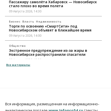
Пассажиру самолёта Хабаровск — Новосибирск
стало плохо во время полета
09 Августа 2026, 14:30
Бизнес
Власть
Недвижимость
Торги по освоению «СмартСити» под
Новосибирском объявят в ближайшее время
09 Августа 2026, 14:00
Общество
Экстренное предупреждение из-за жары в
Новосибирске распространили спасатели
09 Августа 2026, 13:30
Все материалы
Власть
Город
Общество
Еще одна остановка «городской электрички»
появится в Новосибирске
09 Августа 2026, 12:00
Общество
Места в колледжах Новосибирска будут
«бронировать» со школы
Вся информация, размещенная на информационно-
09 Августа 2026, 11:00
аналитическом портале
www.Infopro54.ru
(тексты,