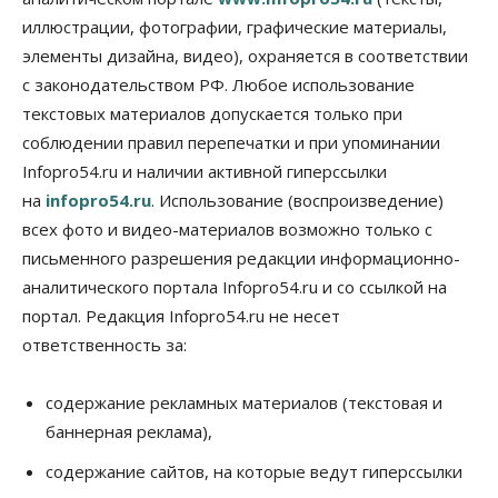
07 Августа 2026, 15:00
иллюстрации, фотографии, графические материалы,
элементы дизайна, видео), охраняется в соответствии
Финансы
Расходы новосибирцев на спорт выросли на 40%
с законодательством РФ. Любое использование
за полгода
текстовых материалов допускается только при
07 Августа 2026, 14:35
соблюдении правил перепечатки и при упоминании
Infopro54.ru и наличии активной гиперссылки
Сибирские аграрии увеличивают посевы горчицы
07 Августа 2026, 14:00
на
infopro54.ru
. Использование (воспроизведение)
всех фото и видео-материалов возможно только с
Власть
письменного разрешения редакции информационно-
В Новосибирске многодетным семьям вручили
сертификаты на покупку автомобилей
аналитического портала Infopro54.ru и со ссылкой на
07 Августа 2026, 13:55
портал. Редакция Infopro54.ru не несет
ответственность за:
Авто
Общество
Треть автовладельцев в Новосибирской области
«поставили машины на прикол»
содержание рекламных материалов (текстовая и
07 Августа 2026, 13:00
баннерная реклама),
Власть
содержание сайтов, на которые ведут гиперссылки
Школы, библиотеки, пешеходные тротуары:
депутаты Госдумы контролируют работы на