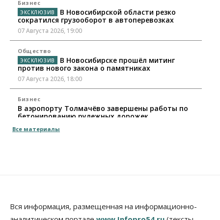
Бизнес
В Новосибирской области резко
сократился грузооборот в автоперевозках
07 Августа 2026, 19:00
Общество
В Новосибирске прошёл митинг
против нового закона о памятниках
07 Августа 2026, 18:00
Бизнес
В аэропорту Толмачёво завершены работы по
бетонированию рулежных дорожек
07 Августа 2026, 17:00
Все материалы
Бизнес
Недвижимость
Общество
Новосибирцы стали реже оформлять
дома по упрощенной схеме
07 Августа 2026, 16:00
Власть
Общество
Право&Порядок
Роспотребнадзор изъял почти полторы тонны
Вся информация, размещенная на информационно-
мяса в Новосибирской области
аналитическом портале
www.Infopro54.ru
(тексты,