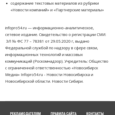
содержание текстовых материалов из рубрики
социальных объектах
«Новости компаний» и «Партнерские материалы»
07 Августа 2026, 12:35
Общество
Синоптики рассказали о погоде в Новосибирске
infopro54.ru — информационно-аналитическое,
на выходных
сетевое издание. Свидетельство о регистрации СМИ:
07 Августа 2026, 12:00
ЭЛ № ФС 77 – 78381 от 29.05.2020 г, выдано
Общество
Федеральной службой по надзору в сфере связи,
Жители Новосибирска смогут добровольно
информационных технологий и массовых
повысить свою пенсию
07 Августа 2026, 11:30
коммуникаций (Роскомнадзор). Учредитель: Общество
с ограниченной ответственностью «Новосибирск
Общество
Медиа» Infopro54.ru - Новости Новосибирска и
Деньгами будут распоряжаться дети: в десяти
школах Новосибирской области введут
Новосибирской области. Новости Сибири.
инициативное бюджетирование
07 Августа 2026, 11:00
Общество
Право&Порядок
В Новосибирске руководителя отдела полиции
заключили под стражу
РЕКЛАМОДАТЕЛЯМ
ПРАВИЛА САЙТА
КОНТАКТЫ
07 Августа 2026, 10:15