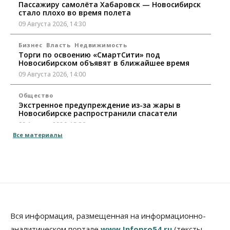
Пассажиру самолёта Хабаровск — Новосибирск
стало плохо во время полета
09 Августа 2026, 14:30
Бизнес
Власть
Недвижимость
Торги по освоению «СмартСити» под
Новосибирском объявят в ближайшее время
09 Августа 2026, 14:00
Общество
Экстренное предупреждение из-за жары в
Новосибирске распространили спасатели
09 Августа 2026, 13:30
Все материалы
Власть
Город
Общество
Еще одна остановка «городской электрички»
появится в Новосибирске
09 Августа 2026, 12:00
Общество
Места в колледжах Новосибирска будут
«бронировать» со школы
Вся информация, размещенная на информационно-
09 Августа 2026, 11:00
аналитическом портале
www.Infopro54.ru
(тексты,