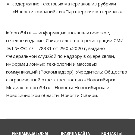
Новосибирские вузы опубликовали
содержание текстовых материалов из рубрики
приказы о зачислении на бюджетные места
«Новости компаний» и «Партнерские материалы»
08 Августа 2026, 16:00
Общество
Технологии
infopro54.ru — информационно-аналитическое,
Искусственный интеллект впервые выписал
штраф за борщевик
сетевое издание. Свидетельство о регистрации СМИ:
08 Августа 2026, 15:00
ЭЛ № ФС 77 – 78381 от 29.05.2020 г, выдано
Федеральной службой по надзору в сфере связи,
Авто
Продажи подержанных электромобилей в
информационных технологий и массовых
Новосибирской области растут второй месяц
коммуникаций (Роскомнадзор). Учредитель: Общество
08 Августа 2026, 13:00
с ограниченной ответственностью «Новосибирск
Бизнес
Общество
Медиа» Infopro54.ru - Новости Новосибирска и
Детские центры Новосибирска
Новосибирской области. Новости Сибири.
перегибают с «педагогикой успеха», считает
психолог
08 Августа 2026, 11:00
Бизнес
Общество
Союз продавцов маркетплейсов
обратился в правительство РФ из-за атак на WB
РЕКЛАМОДАТЕЛЯМ
ПРАВИЛА САЙТА
КОНТАКТЫ