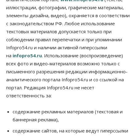
иллюстрации, фотографии, графические материалы,
Авто
Общество
элементы дизайна, видео), охраняется в соответствии
Не катастрофа, а стресс-тест: эксперт
новосибирской сети СТО пояснил кому можно
с законодательством РФ. Любое использование
заливать бензин Евро‑2
текстовых материалов допускается только при
09 Августа 2026, 10:00
соблюдении правил перепечатки и при упоминании
Бизнес
Общество
Infopro54.ru и наличии активной гиперссылки
Работодатели Новосибирска заявили в центры
на
infopro54.ru
. Использование (воспроизведение)
занятости почти 32 тысячи вакансий
09 Августа 2026, 09:00
всех фото и видео-материалов возможно только с
письменного разрешения редакции информационно-
Бизнес
Общество
аналитического портала Infopro54.ru и со ссылкой на
Спрос на машино-места в
Новосибирской области вырос в полтора раза
портал. Редакция Infopro54.ru не несет
08 Августа 2026, 18:00
ответственность за:
Общество
К современному юридическому образованию в
содержание рекламных материалов (текстовая и
России возникает много вопросов
баннерная реклама),
08 Августа 2026, 17:00
содержание сайтов, на которые ведут гиперссылки
Общество