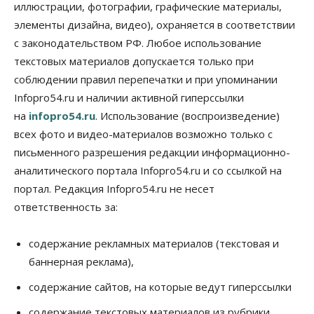
Общество
иллюстрации, фотографии, графические материалы,
Жители Новосибирска смогут добровольно
элементы дизайна, видео), охраняется в соответствии
повысить свою пенсию
с законодательством РФ. Любое использование
07 Августа 2026, 11:30
текстовых материалов допускается только при
Общество
соблюдении правил перепечатки и при упоминании
Деньгами будут распоряжаться дети: в десяти
Infopro54.ru и наличии активной гиперссылки
школах Новосибирской области введут
инициативное бюджетирование
на
infopro54.ru
. Использование (воспроизведение)
07 Августа 2026, 11:00
всех фото и видео-материалов возможно только с
письменного разрешения редакции информационно-
Общество
Право&Порядок
В Новосибирске руководителя отдела полиции
аналитического портала Infopro54.ru и со ссылкой на
заключили под стражу
портал. Редакция Infopro54.ru не несет
07 Августа 2026, 10:15
ответственность за:
Общество
Недели жары повлияли на урожай в
содержание рекламных материалов (текстовая и
Новосибирской области, но режима ЧС не будет
баннерная реклама),
07 Августа 2026, 10:00
содержание сайтов, на которые ведут гиперссылки
Бизнес
Право&Порядок
Предприятия Новосибирска
содержание текстовых материалов из рубрики