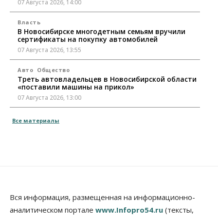
07 Августа 2026, 14:00
Власть
В Новосибирске многодетным семьям вручили
сертификаты на покупку автомобилей
07 Августа 2026, 13:55
Авто
Общество
Треть автовладельцев в Новосибирской области
«поставили машины на прикол»
07 Августа 2026, 13:00
Власть
Все материалы
Школы, библиотеки, пешеходные тротуары:
депутаты Госдумы контролируют работы на
социальных объектах
07 Августа 2026, 12:35
Общество
Синоптики рассказали о погоде в Новосибирске
на выходных
Вся информация, размещенная на информационно-
07 Августа 2026, 12:00
аналитическом портале
www.Infopro54.ru
(тексты,