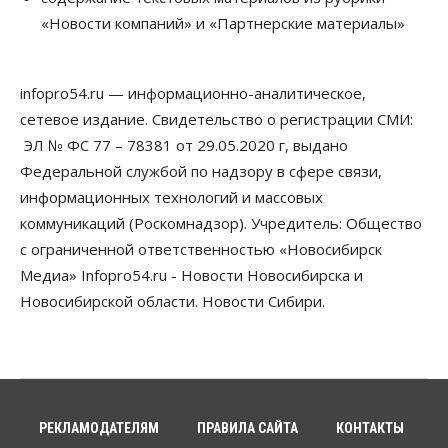
выстраивают системы защиты от атак БПЛА
«Новости компаний» и «Партнерские материалы»
07 Августа 2026, 09:00
Бизнес
По «Сибэлектротерму» выдали исполнительные
infopro54.ru — информационно-аналитическое,
листы на полмиллиарда рублей
сетевое издание. Свидетельство о регистрации СМИ:
07 Августа 2026, 08:00
ЭЛ № ФС 77 – 78381 от 29.05.2020 г, выдано
Бизнес
Власть
Медицина
Общество
Федеральной службой по надзору в сфере связи,
Искусственный интеллект предлагают
информационных технологий и массовых
привлекать к разработке новых лекарств в
России
коммуникаций (Роскомнадзор). Учредитель: Общество
06 Августа 2026, 19:00
с ограниченной ответственностью «Новосибирск
Медиа» Infopro54.ru - Новости Новосибирска и
Мировые И Федеральные Новости
Россия построит в Киргизии новый кампус КРСУ:
Новосибирской области. Новости Сибири.
30 гектаров, 15 тысяч студентов и 30 миллиардов
рублей
06 Августа 2026, 18:40
Общество
Новосибирским студентам помогают
адаптироваться к учебе через культуру
РЕКЛАМОДАТЕЛЯМ
ПРАВИЛА САЙТА
КОНТАКТЫ
06 Августа 2026, 18:00