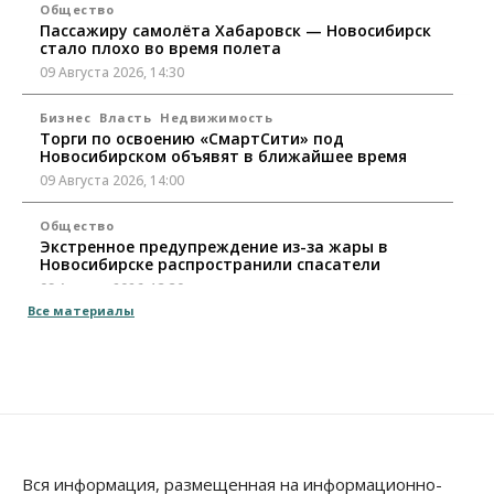
Общество
Пассажиру самолёта Хабаровск — Новосибирск
стало плохо во время полета
09 Августа 2026, 14:30
Бизнес
Власть
Недвижимость
Торги по освоению «СмартСити» под
Новосибирском объявят в ближайшее время
09 Августа 2026, 14:00
Общество
Экстренное предупреждение из-за жары в
Новосибирске распространили спасатели
09 Августа 2026, 13:30
Все материалы
Власть
Город
Общество
Еще одна остановка «городской электрички»
появится в Новосибирске
09 Августа 2026, 12:00
Общество
Места в колледжах Новосибирска будут
«бронировать» со школы
Вся информация, размещенная на информационно-