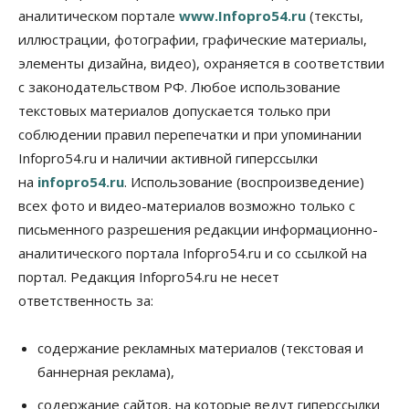
09 Августа 2026, 11:00
аналитическом портале
www.Infopro54.ru
(тексты,
иллюстрации, фотографии, графические материалы,
Авто
Общество
элементы дизайна, видео), охраняется в соответствии
Не катастрофа, а стресс-тест: эксперт
новосибирской сети СТО пояснил кому можно
с законодательством РФ. Любое использование
заливать бензин Евро‑2
текстовых материалов допускается только при
09 Августа 2026, 10:00
соблюдении правил перепечатки и при упоминании
Бизнес
Общество
Infopro54.ru и наличии активной гиперссылки
Работодатели Новосибирска заявили в центры
на
infopro54.ru
. Использование (воспроизведение)
занятости почти 32 тысячи вакансий
09 Августа 2026, 09:00
всех фото и видео-материалов возможно только с
письменного разрешения редакции информационно-
Бизнес
Общество
аналитического портала Infopro54.ru и со ссылкой на
Спрос на машино-места в
Новосибирской области вырос в полтора раза
портал. Редакция Infopro54.ru не несет
08 Августа 2026, 18:00
ответственность за:
Общество
К современному юридическому образованию в
содержание рекламных материалов (текстовая и
России возникает много вопросов
баннерная реклама),
08 Августа 2026, 17:00
содержание сайтов, на которые ведут гиперссылки