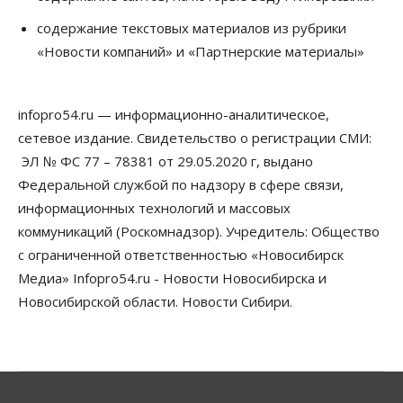
Общество
Новосибирские вузы опубликовали
содержание текстовых материалов из рубрики
приказы о зачислении на бюджетные места
«Новости компаний» и «Партнерские материалы»
08 Августа 2026, 16:00
Общество
Технологии
infopro54.ru — информационно-аналитическое,
Искусственный интеллект впервые выписал
штраф за борщевик
сетевое издание. Свидетельство о регистрации СМИ:
08 Августа 2026, 15:00
ЭЛ № ФС 77 – 78381 от 29.05.2020 г, выдано
Федеральной службой по надзору в сфере связи,
Авто
Продажи подержанных электромобилей в
информационных технологий и массовых
Новосибирской области растут второй месяц
коммуникаций (Роскомнадзор). Учредитель: Общество
08 Августа 2026, 13:00
с ограниченной ответственностью «Новосибирск
Бизнес
Общество
Медиа» Infopro54.ru - Новости Новосибирска и
Детские центры Новосибирска
Новосибирской области. Новости Сибири.
перегибают с «педагогикой успеха», считает
психолог
08 Августа 2026, 11:00
Бизнес
Общество
Союз продавцов маркетплейсов