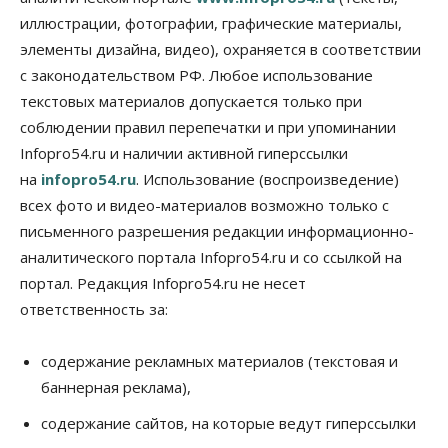
иллюстрации, фотографии, графические материалы,
Авто
Общество
элементы дизайна, видео), охраняется в соответствии
Не катастрофа, а стресс-тест: эксперт
новосибирской сети СТО пояснил кому можно
с законодательством РФ. Любое использование
заливать бензин Евро‑2
текстовых материалов допускается только при
09 Августа 2026, 10:00
соблюдении правил перепечатки и при упоминании
Бизнес
Общество
Infopro54.ru и наличии активной гиперссылки
Работодатели Новосибирска заявили в центры
на
infopro54.ru
. Использование (воспроизведение)
занятости почти 32 тысячи вакансий
09 Августа 2026, 09:00
всех фото и видео-материалов возможно только с
письменного разрешения редакции информационно-
Бизнес
Общество
аналитического портала Infopro54.ru и со ссылкой на
Спрос на машино-места в
Новосибирской области вырос в полтора раза
портал. Редакция Infopro54.ru не несет
08 Августа 2026, 18:00
ответственность за:
Общество
К современному юридическому образованию в
содержание рекламных материалов (текстовая и
России возникает много вопросов
баннерная реклама),
08 Августа 2026, 17:00
содержание сайтов, на которые ведут гиперссылки
Общество