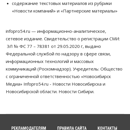
Новосибирские вузы опубликовали
содержание текстовых материалов из рубрики
приказы о зачислении на бюджетные места
«Новости компаний» и «Партнерские материалы»
08 Августа 2026, 16:00
Общество
Технологии
infopro54.ru — информационно-аналитическое,
Искусственный интеллект впервые выписал
штраф за борщевик
сетевое издание. Свидетельство о регистрации СМИ:
08 Августа 2026, 15:00
ЭЛ № ФС 77 – 78381 от 29.05.2020 г, выдано
Федеральной службой по надзору в сфере связи,
Авто
Продажи подержанных электромобилей в
информационных технологий и массовых
Новосибирской области растут второй месяц
коммуникаций (Роскомнадзор). Учредитель: Общество
08 Августа 2026, 13:00
с ограниченной ответственностью «Новосибирск
Бизнес
Общество
Медиа» Infopro54.ru - Новости Новосибирска и
Детские центры Новосибирска
Новосибирской области. Новости Сибири.
перегибают с «педагогикой успеха», считает
психолог
08 Августа 2026, 11:00
Бизнес
Общество
Союз продавцов маркетплейсов
обратился в правительство РФ из-за атак на WB
РЕКЛАМОДАТЕЛЯМ
ПРАВИЛА САЙТА
КОНТАКТЫ