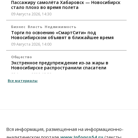
Пассажиру самолёта Хабаровск — Новосибирск
стало плохо во время полета
09 Августа 2026, 14:30
Бизнес
Власть
Недвижимость
Торги по освоению «СмартСити» под
Новосибирском объявят в ближайшее время
09 Августа 2026, 14:00
Общество
Экстренное предупреждение из-за жары в
Новосибирске распространили спасатели
09 Августа 2026, 13:30
Все материалы
Власть
Город
Общество
Еще одна остановка «городской электрички»
появится в Новосибирске
09 Августа 2026, 12:00
Общество
Места в колледжах Новосибирска будут
«бронировать» со школы
Вся информация, размещенная на информационно-
09 Августа 2026, 11:00
аналитическом портале
www.Infopro54.ru
(тексты,