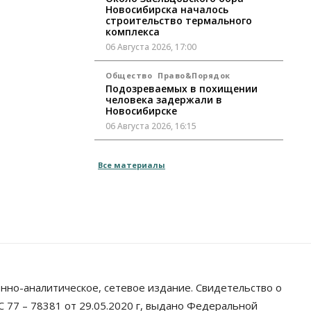
Новосибирска началось
строительство термального
комплекса
06 Августа 2026, 17:00
Общество
Право&Порядок
Подозреваемых в похищении
человека задержали в
Новосибирске
06 Августа 2026, 16:15
Общество
Все материалы
Пенсионеры старше 80 лет в
Новосибирской области получили
повышенные пенсии
06 Августа 2026, 16:00
Финансы
Россияне оформили ипотечных
кредитов на 2,6 трлн рублей
06 Августа 2026, 15:53
нно-аналитическое, сетевое издание. Свидетельство о
Власть
 77 – 78381 от 29.05.2020 г, выдано Федеральной