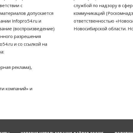
ветствии с
службой по надзору в сфе
 материалов допускается
коммуникаций (Роскомнадз
нии Infopro54.ru и
ответственностью «Новосиб
ование (воспроизведение)
Новосибирской области. Н
енного разрешения
54.ru и со ссылкой на
а:
рная реклама),
ти компаний» и