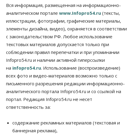
Росреестр назвал главные причины
Вся информация, размещенная на информационно-
отказов в регистрации недвижимости в НСО
аналитическом портале
www.Infopro54.ru
(тексты,
06 Августа 2026, 12:00
иллюстрации, фотографии, графические материалы,
элементы дизайна, видео), охраняется в соответствии
Телекоммуникации
В 16 населённых пунктах Мошковского района
с законодательством РФ. Любое использование
модернизировали мобильную связь
текстовых материалов допускается только при
06 Августа 2026, 11:35
соблюдении правил перепечатки и при упоминании
Бизнес
Право&Порядок
ПроБизнес
Infopro54.ru и наличии активной гиперссылки
Злоумышленники опять атакуют
на
infopro54.ru
. Использование (воспроизведение)
новосибирские компании через электронную
почту
всех фото и видео-материалов возможно только с
06 Августа 2026, 11:00
письменного разрешения редакции информационно-
аналитического портала Infopro54.ru и со ссылкой на
Общество
Медики готовятся к второму пику активности
портал. Редакция Infopro54.ru не несет
клещей в Новосибирской области
ответственность за:
06 Августа 2026, 10:00
Общество
содержание рекламных материалов (текстовая и
Из-за жары в Европе оливковое масло
баннерная реклама),
в Новосибирске может снова подорожать