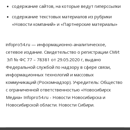
06 Августа 2026, 09:00
содержание сайтов, на которые ведут гиперссылки
Бизнес
Недвижимость
содержание текстовых материалов из рубрики
Застройщики Новосибирска
«Новости компаний» и «Партнерские материалы»
доплатили налоги на сумму почти 700 млн рублей
06 Августа 2026, 08:00
infopro54.ru — информационно-аналитическое,
Бизнес
Власть
От регоператора Новосибирска потребовали
сетевое издание. Свидетельство о регистрации СМИ:
погасить долги на два миллиарда
ЭЛ № ФС 77 – 78381 от 29.05.2020 г, выдано
05 Августа 2026, 19:00
Федеральной службой по надзору в сфере связи,
Власть
Отставки И Назначения
информационных технологий и массовых
Министра транспорта Новосибирской области
коммуникаций (Роскомнадзор). Учредитель: Общество
будут согласовывать в Москве
05 Августа 2026, 18:30
с ограниченной ответственностью «Новосибирск
Медиа» Infopro54.ru - Новости Новосибирска и
Власть
Город
Общество
Новосибирской области. Новости Сибири.
В мэрии Новосибирска объяснили ситуацию с
пешеходной зоной на улице Ленина
05 Августа 2026, 18:00
Бизнес
Власть