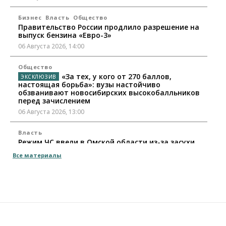
Бизнес
Власть
Общество
Правительство России продлило разрешение на
выпуск бензина «Евро-3»
06 Августа 2026, 14:00
Общество
«За тех, у кого от 270 баллов,
настоящая борьба»: вузы настойчиво
обзванивают новосибирских высокобалльников
перед зачислением
06 Августа 2026, 13:00
Власть
Режим ЧС ввели в Омской области из-за засухи
06 Августа 2026, 12:15
Все материалы
Власть
Общество
Новосибирск готовится к визиту Владимира
Путина
06 Августа 2026, 12:05
Бизнес
Недвижимость
Общество