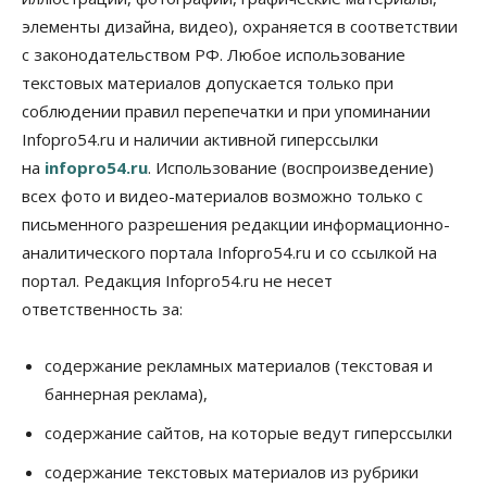
элементы дизайна, видео), охраняется в соответствии
Бизнес
Общество
Спрос на машино-места в
с законодательством РФ. Любое использование
Новосибирской области вырос в полтора раза
текстовых материалов допускается только при
08 Августа 2026, 18:00
соблюдении правил перепечатки и при упоминании
Общество
Infopro54.ru и наличии активной гиперссылки
К современному юридическому образованию в
на
infopro54.ru
. Использование (воспроизведение)
России возникает много вопросов
08 Августа 2026, 17:00
всех фото и видео-материалов возможно только с
письменного разрешения редакции информационно-
Общество
аналитического портала Infopro54.ru и со ссылкой на
Новосибирские вузы опубликовали
приказы о зачислении на бюджетные места
портал. Редакция Infopro54.ru не несет
08 Августа 2026, 16:00
ответственность за:
Общество
Технологии
Искусственный интеллект впервые выписал
содержание рекламных материалов (текстовая и
штраф за борщевик
баннерная реклама),
08 Августа 2026, 15:00
содержание сайтов, на которые ведут гиперссылки
Авто
Продажи подержанных электромобилей в
содержание текстовых материалов из рубрики