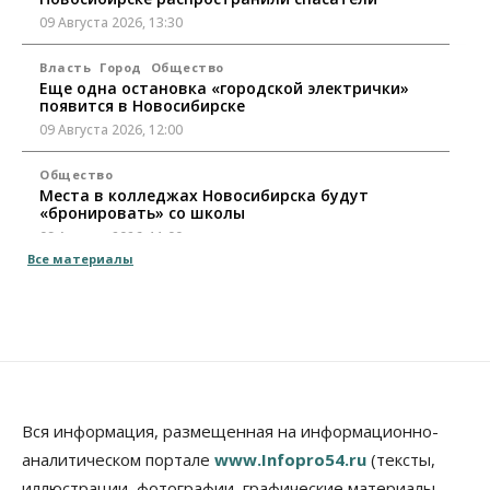
09 Августа 2026, 13:30
Власть
Город
Общество
Еще одна остановка «городской электрички»
появится в Новосибирске
09 Августа 2026, 12:00
Общество
Места в колледжах Новосибирска будут
«бронировать» со школы
09 Августа 2026, 11:00
Все материалы
Авто
Общество
Не катастрофа, а стресс-тест: эксперт
новосибирской сети СТО пояснил кому можно
заливать бензин Евро‑2
09 Августа 2026, 10:00
Бизнес
Общество
Работодатели Новосибирска заявили в центры
Вся информация, размещенная на информационно-
занятости почти 32 тысячи вакансий
аналитическом портале
www.Infopro54.ru
(тексты,
09 Августа 2026, 09:00
иллюстрации, фотографии, графические материалы,