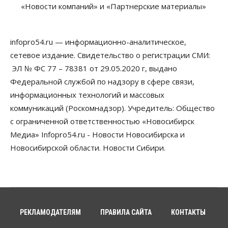
Новосибирской области растут второй месяц
«Новости компаний» и «Партнерские материалы»
08 Августа 2026, 13:00
Бизнес
Общество
infopro54.ru — информационно-аналитическое,
Детские центры Новосибирска
перегибают с «педагогикой успеха», считает
сетевое издание. Свидетельство о регистрации СМИ:
психолог
ЭЛ № ФС 77 – 78381 от 29.05.2020 г, выдано
08 Августа 2026, 11:00
Федеральной службой по надзору в сфере связи,
Бизнес
Общество
информационных технологий и массовых
Союз продавцов маркетплейсов
коммуникаций (Роскомнадзор). Учредитель: Общество
обратился в правительство РФ из-за атак на WB
08 Августа 2026, 10:00
с ограниченной ответственностью «Новосибирск
Медиа» Infopro54.ru - Новости Новосибирска и
Общество
Новосибирской области. Новости Сибири.
Новосибирцы будут получать квитанции за ЖКУ
по-новому
08 Августа 2026, 09:00
Бизнес
В Новосибирской области резко
сократился грузооборот в автоперевозках
РЕКЛАМОДАТЕЛЯМ
ПРАВИЛА САЙТА
КОНТАКТЫ
07 Августа 2026, 19:00