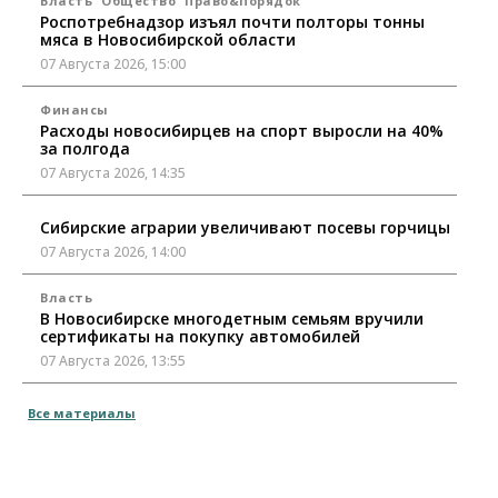
Власть
Общество
Право&Порядок
Роспотребнадзор изъял почти полторы тонны
мяса в Новосибирской области
07 Августа 2026, 15:00
Финансы
Расходы новосибирцев на спорт выросли на 40%
за полгода
07 Августа 2026, 14:35
Сибирские аграрии увеличивают посевы горчицы
07 Августа 2026, 14:00
Власть
В Новосибирске многодетным семьям вручили
сертификаты на покупку автомобилей
07 Августа 2026, 13:55
Авто
Общество
Все материалы
Треть автовладельцев в Новосибирской области
«поставили машины на прикол»
07 Августа 2026, 13:00