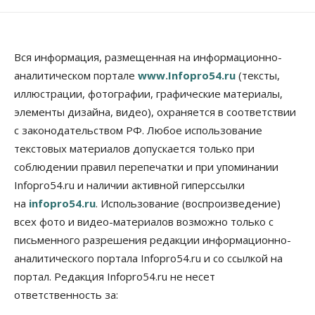
Власть
Школы, библиотеки, пешеходные тротуары:
депутаты Госдумы контролируют работы на
социальных объектах
Вся информация, размещенная на информационно-
07 Августа 2026, 12:35
аналитическом портале
www.Infopro54.ru
(тексты,
Общество
иллюстрации, фотографии, графические материалы,
Синоптики рассказали о погоде в Новосибирске
элементы дизайна, видео), охраняется в соответствии
на выходных
с законодательством РФ. Любое использование
07 Августа 2026, 12:00
текстовых материалов допускается только при
Общество
соблюдении правил перепечатки и при упоминании
Жители Новосибирска смогут добровольно
Infopro54.ru и наличии активной гиперссылки
повысить свою пенсию
07 Августа 2026, 11:30
на
infopro54.ru
. Использование (воспроизведение)
всех фото и видео-материалов возможно только с
Общество
письменного разрешения редакции информационно-
Деньгами будут распоряжаться дети: в десяти
школах Новосибирской области введут
аналитического портала Infopro54.ru и со ссылкой на
инициативное бюджетирование
портал. Редакция Infopro54.ru не несет
07 Августа 2026, 11:00
ответственность за:
Общество
Право&Порядок