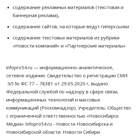
В Новосибирске руководителя отдела полиции
содержание рекламных материалов (текстовая и
заключили под стражу
баннерная реклама),
07 Августа 2026, 10:15
содержание сайтов, на которые ведут гиперссылки
Общество
Недели жары повлияли на урожай в
содержание текстовых материалов из рубрики
Новосибирской области, но режима ЧС не будет
«Новости компаний» и «Партнерские материалы»
07 Августа 2026, 10:00
Бизнес
Право&Порядок
Предприятия Новосибирска
infopro54.ru — информационно-аналитическое,
выстраивают системы защиты от атак БПЛА
сетевое издание. Свидетельство о регистрации СМИ:
07 Августа 2026, 09:00
ЭЛ № ФС 77 – 78381 от 29.05.2020 г, выдано
Бизнес
Федеральной службой по надзору в сфере связи,
По «Сибэлектротерму» выдали исполнительные
информационных технологий и массовых
листы на полмиллиарда рублей
07 Августа 2026, 08:00
коммуникаций (Роскомнадзор). Учредитель: Общество
с ограниченной ответственностью «Новосибирск
Бизнес
Власть
Медицина
Общество
Медиа» Infopro54.ru - Новости Новосибирска и
Искусственный интеллект предлагают
привлекать к разработке новых лекарств в
Новосибирской области. Новости Сибири.
России