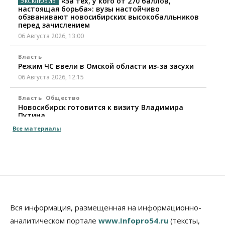
«За тех, у кого от 270 баллов,
настоящая борьба»: вузы настойчиво
обзванивают новосибирских высокобалльников
перед зачислением
06 Августа 2026, 13:00
Власть
Режим ЧС ввели в Омской области из-за засухи
06 Августа 2026, 12:15
Власть
Общество
Новосибирск готовится к визиту Владимира
Путина
06 Августа 2026, 12:05
Все материалы
Бизнес
Недвижимость
Общество
Росреестр назвал главные причины
отказов в регистрации недвижимости в НСО
06 Августа 2026, 12:00
Телекоммуникации
В 16 населённых пунктах Мошковского района
Вся информация, размещенная на информационно-
модернизировали мобильную связь
аналитическом портале
www.Infopro54.ru
(тексты,
06 Августа 2026, 11:35