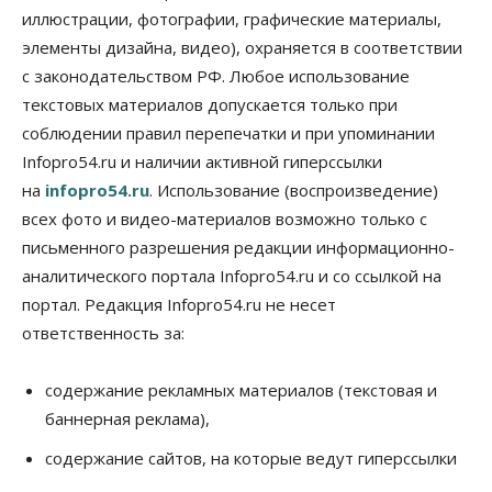
иллюстрации, фотографии, графические материалы,
элементы дизайна, видео), охраняется в соответствии
Бизнес
Право&Порядок
ПроБизнес
Злоумышленники опять атакуют
с законодательством РФ. Любое использование
новосибирские компании через электронную
почту
текстовых материалов допускается только при
06 Августа 2026, 11:00
соблюдении правил перепечатки и при упоминании
Infopro54.ru и наличии активной гиперссылки
Общество
на
infopro54.ru
. Использование (воспроизведение)
Медики готовятся к второму пику активности
клещей в Новосибирской области
всех фото и видео-материалов возможно только с
06 Августа 2026, 10:00
письменного разрешения редакции информационно-
аналитического портала Infopro54.ru и со ссылкой на
Общество
Из-за жары в Европе оливковое масло
портал. Редакция Infopro54.ru не несет
в Новосибирске может снова подорожать
ответственность за:
06 Августа 2026, 09:00
Бизнес
Недвижимость
содержание рекламных материалов (текстовая и
Застройщики Новосибирска
баннерная реклама),
доплатили налоги на сумму почти 700 млн рублей
06 Августа 2026, 08:00
содержание сайтов, на которые ведут гиперссылки