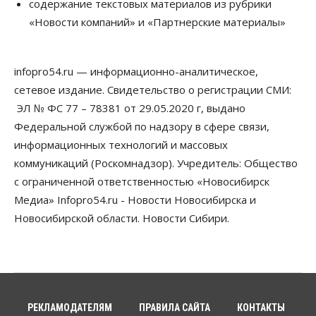
Бизнес
Власть
содержание текстовых материалов из рубрики
От регоператора Новосибирска потребовали
«Новости компаний» и «Партнерские материалы»
погасить долги на два миллиарда
05 Августа 2026, 19:00
infopro54.ru — информационно-аналитическое,
Власть
Отставки И Назначения
Министра транспорта Новосибирской области
сетевое издание. Свидетельство о регистрации СМИ:
будут согласовывать в Москве
ЭЛ № ФС 77 – 78381 от 29.05.2020 г, выдано
05 Августа 2026, 18:30
Федеральной службой по надзору в сфере связи,
Власть
Город
Общество
информационных технологий и массовых
В мэрии Новосибирска объяснили ситуацию с
коммуникаций (Роскомнадзор). Учредитель: Общество
пешеходной зоной на улице Ленина
05 Августа 2026, 18:00
с ограниченной ответственностью «Новосибирск
Медиа» Infopro54.ru - Новости Новосибирска и
Бизнес
Власть
Новосибирской области. Новости Сибири.
Независимые АЗС Новосибирска
получают до 20% топлива, прописанного в
контрактах
05 Августа 2026, 17:00
Власть
Губернатор поблагодарил новосибирских
РЕКЛАМОДАТЕЛЯМ
ПРАВИЛА САЙТА
КОНТАКТЫ
строителей за вклад в развитие региона