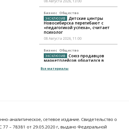
08 Августа 2026, 13:00
Бизнес
Общество
Детские центры
Новосибирска перегибают с
«педагогикой успеха», считает
психолог
08 Августа 2026, 11:00
Бизнес
Общество
Союз продавцов
маркетплейсов обратился в
правительство РФ из-за атак на
Все материалы
WB
08 Августа 2026, 10:00
Общество
Новосибирцы будут получать
квитанции за ЖКУ по-новому
08 Августа 2026, 09:00
Бизнес
нно-аналитическое, сетевое издание. Свидетельство о
В Новосибирской
области резко сократился
 77 – 78381 от 29.05.2020 г, выдано Федеральной