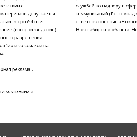
ветствии с
службой по надзору в сфе
 материалов допускается
коммуникаций (Роскомнадз
нии Infopro54.ru и
ответственностью «Новосиб
ование (воспроизведение)
Новосибирской области. Н
енного разрешения
54.ru и со ссылкой на
а:
рная реклама),
ти компаний» и