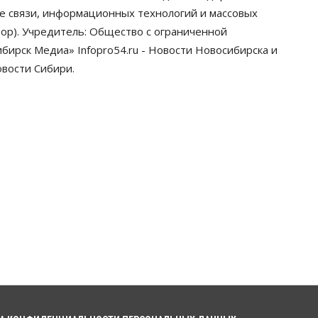
грузооборот в автоперевозках
ре связи, информационных технологий и массовых
07 Августа 2026, 19:00
ор). Учредитель: Общество с ограниченной
ирск Медиа» Infopro54.ru - Новости Новосибирска и
Общество
В Новосибирске
овости Сибири.
прошёл митинг против нового
закона о памятниках
07 Августа 2026, 18:00
Бизнес
В аэропорту Толмачёво
завершены работы по
бетонированию рулежных
дорожек
07 Августа 2026, 17:00
Бизнес
Недвижимость
Общество
Новосибирцы стали
реже оформлять дома по
упрощенной схеме
07 Августа 2026, 16:00
Власть
Общество
Право&Порядок
Роспотребнадзор изъял почти