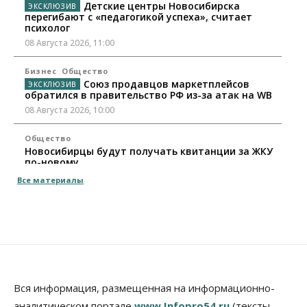
Детские центры Новосибирска
перегибают с «педагогикой успеха», считает
психолог
08 Августа 2026, 11:00
Бизнес
Общество
Союз продавцов маркетплейсов
обратился в правительство РФ из-за атак на WB
08 Августа 2026, 10:00
Общество
Новосибирцы будут получать квитанции за ЖКУ
по-новому
08 Августа 2026, 09:00
Все материалы
Бизнес
В Новосибирской области резко
сократился грузооборот в автоперевозках
07 Августа 2026, 19:00
Общество
В Новосибирске прошёл митинг
Вся информация, размещенная на информационно-
против нового закона о памятниках
аналитическом портале
www.Infopro54.ru
(тексты,