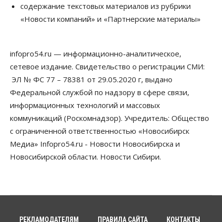
содержание текстовых материалов из рубрики
07 Августа 2026, 14:00
«Новости компаний» и «Партнерские материалы»
Власть
В Новосибирске многодетным семьям вручили
сертификаты на покупку автомобилей
infopro54.ru — информационно-аналитическое,
07 Августа 2026, 13:55
сетевое издание. Свидетельство о регистрации СМИ:
ЭЛ № ФС 77 – 78381 от 29.05.2020 г, выдано
Авто
Общество
Треть автовладельцев в Новосибирской области
Федеральной службой по надзору в сфере связи,
«поставили машины на прикол»
информационных технологий и массовых
07 Августа 2026, 13:00
коммуникаций (Роскомнадзор). Учредитель: Общество
Власть
с ограниченной ответственностью «Новосибирск
Школы, библиотеки, пешеходные тротуары:
Медиа» Infopro54.ru - Новости Новосибирска и
депутаты Госдумы контролируют работы на
социальных объектах
Новосибирской области. Новости Сибири.
07 Августа 2026, 12:35
Общество
Синоптики рассказали о погоде в Новосибирске
на выходных
07 Августа 2026, 12:00
РЕКЛАМОДАТЕЛЯМ
ПРАВИЛА САЙТА
КОНТАКТЫ