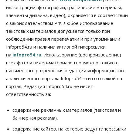
07 Августа 2026, 18:00
иллюстрации, фотографии, графические материалы,
элементы дизайна, видео), охраняется в соответствии
Бизнес
В аэропорту Толмачёво завершены работы по
с законодательством РФ. Любое использование
бетонированию рулежных дорожек
текстовых материалов допускается только при
07 Августа 2026, 17:00
соблюдении правил перепечатки и при упоминании
Бизнес
Недвижимость
Общество
Infopro54.ru и наличии активной гиперссылки
Новосибирцы стали реже оформлять
на
infopro54.ru
. Использование (воспроизведение)
дома по упрощенной схеме
07 Августа 2026, 16:00
всех фото и видео-материалов возможно только с
письменного разрешения редакции информационно-
Власть
Общество
Право&Порядок
аналитического портала Infopro54.ru и со ссылкой на
Роспотребнадзор изъял почти полторы тонны
мяса в Новосибирской области
портал. Редакция Infopro54.ru не несет
07 Августа 2026, 15:00
ответственность за:
Финансы
Расходы новосибирцев на спорт выросли на 40%
содержание рекламных материалов (текстовая и
за полгода
баннерная реклама),
07 Августа 2026, 14:35
содержание сайтов, на которые ведут гиперссылки
Сибирские аграрии увеличивают посевы горчицы