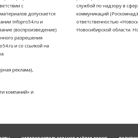
ветствии с
службой по надзору в сфе
 материалов допускается
коммуникаций (Роскомнадз
нии Infopro54.ru и
ответственностью «Новосиб
ование (воспроизведение)
Новосибирской области. Н
енного разрешения
54.ru и со ссылкой на
а:
рная реклама),
ти компаний» и