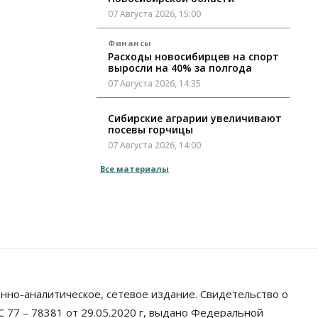
07 Августа 2026, 15:00
Финансы
Расходы новосибирцев на спорт
выросли на 40% за полгода
07 Августа 2026, 14:35
Сибирские аграрии увеличивают
посевы горчицы
07 Августа 2026, 14:00
Все материалы
Власть
В Новосибирске многодетным
семьям вручили сертификаты на
покупку автомобилей
07 Августа 2026, 13:55
Авто
Общество
Треть автовладельцев в
Новосибирской области
«поставили машины на прикол»
нно-аналитическое, сетевое издание. Свидетельство о
07 Августа 2026, 13:00
 77 – 78381 от 29.05.2020 г, выдано Федеральной