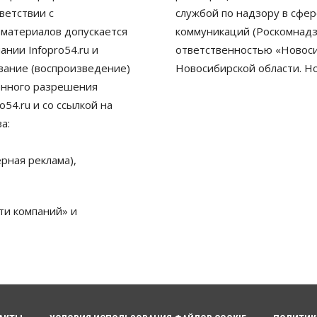
ветствии с
службой по надзору в сфе
 материалов допускается
коммуникаций (Роскомнадз
нии Infopro54.ru и
ответственностью «Новосиб
ование (воспроизведение)
Новосибирской области. Н
енного разрешения
54.ru и со ссылкой на
а:
рная реклама),
ти компаний» и