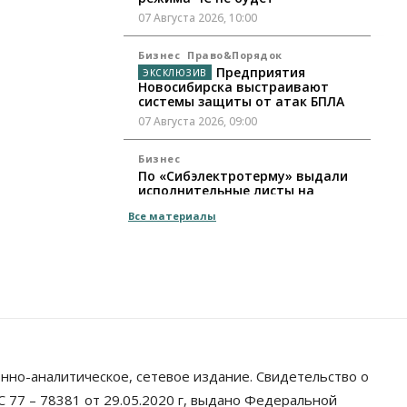
07 Августа 2026, 10:00
Бизнес
Право&Порядок
Предприятия
Новосибирска выстраивают
системы защиты от атак БПЛА
07 Августа 2026, 09:00
Бизнес
По «Сибэлектротерму» выдали
исполнительные листы на
полмиллиарда рублей
Все материалы
07 Августа 2026, 08:00
Бизнес
Власть
Медицина
Общество
Искусственный
интеллект предлагают
привлекать к разработке новых
лекарств в России
06 Августа 2026, 19:00
нно-аналитическое, сетевое издание. Свидетельство о
Мировые И Федеральные Новости
Россия построит в Киргизии
 77 – 78381 от 29.05.2020 г, выдано Федеральной