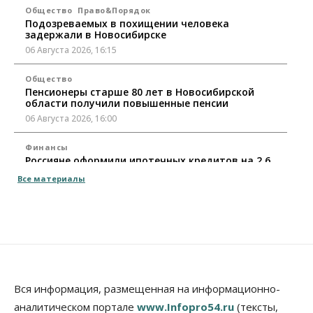
Общество
Право&Порядок
Подозреваемых в похищении человека
задержали в Новосибирске
06 Августа 2026, 16:15
Общество
Пенсионеры старше 80 лет в Новосибирской
области получили повышенные пенсии
06 Августа 2026, 16:00
Финансы
Россияне оформили ипотечных кредитов на 2,6
трлн рублей
Все материалы
06 Августа 2026, 15:53
Власть
Думская гонка в Новосибирской области
обойдется без самовыдвиженцев
06 Августа 2026, 15:00
Бизнес
Власть
Общество
Вся информация, размещенная на информационно-
Правительство России продлило разрешение на
аналитическом портале
www.Infopro54.ru
(тексты,
выпуск бензина «Евро-3»