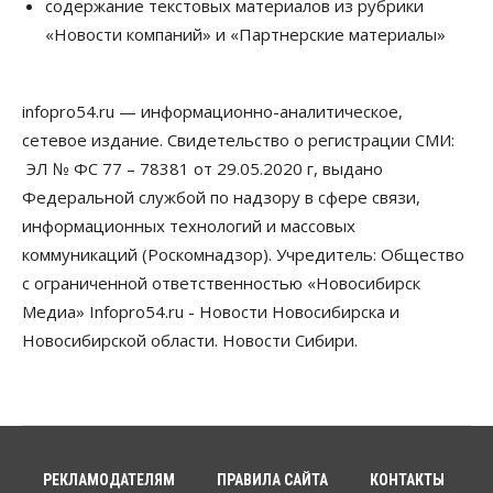
содержание текстовых материалов из рубрики
Телекоммуникации
«Новости компаний» и «Партнерские материалы»
В 16 населённых пунктах Мошковского района
модернизировали мобильную связь
06 Августа 2026, 11:35
infopro54.ru — информационно-аналитическое,
Бизнес
Право&Порядок
ПроБизнес
сетевое издание. Свидетельство о регистрации СМИ:
Злоумышленники опять атакуют
новосибирские компании через электронную
ЭЛ № ФС 77 – 78381 от 29.05.2020 г, выдано
почту
Федеральной службой по надзору в сфере связи,
06 Августа 2026, 11:00
информационных технологий и массовых
коммуникаций (Роскомнадзор). Учредитель: Общество
Общество
Медики готовятся к второму пику активности
с ограниченной ответственностью «Новосибирск
клещей в Новосибирской области
Медиа» Infopro54.ru - Новости Новосибирска и
06 Августа 2026, 10:00
Новосибирской области. Новости Сибири.
Общество
Из-за жары в Европе оливковое масло
в Новосибирске может снова подорожать
06 Августа 2026, 09:00
Бизнес
Недвижимость
РЕКЛАМОДАТЕЛЯМ
ПРАВИЛА САЙТА
КОНТАКТЫ
Застройщики Новосибирска