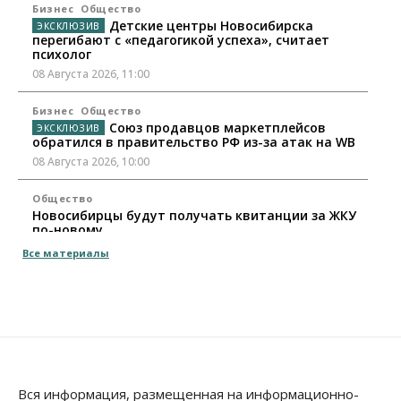
Бизнес
Общество
Детские центры Новосибирска
перегибают с «педагогикой успеха», считает
психолог
08 Августа 2026, 11:00
Бизнес
Общество
Союз продавцов маркетплейсов
обратился в правительство РФ из-за атак на WB
08 Августа 2026, 10:00
Общество
Новосибирцы будут получать квитанции за ЖКУ
по-новому
08 Августа 2026, 09:00
Все материалы
Бизнес
В Новосибирской области резко
сократился грузооборот в автоперевозках
07 Августа 2026, 19:00
Общество
В Новосибирске прошёл митинг
Вся информация, размещенная на информационно-