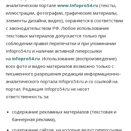
против нового закона о памятниках
аналитическом портале
www.Infopro54.ru
(тексты,
07 Августа 2026, 18:00
иллюстрации, фотографии, графические материалы,
элементы дизайна, видео), охраняется в соответствии
Бизнес
В аэропорту Толмачёво завершены работы по
с законодательством РФ. Любое использование
бетонированию рулежных дорожек
текстовых материалов допускается только при
07 Августа 2026, 17:00
соблюдении правил перепечатки и при упоминании
Бизнес
Недвижимость
Общество
Infopro54.ru и наличии активной гиперссылки
Новосибирцы стали реже оформлять
на
infopro54.ru
. Использование (воспроизведение)
дома по упрощенной схеме
07 Августа 2026, 16:00
всех фото и видео-материалов возможно только с
письменного разрешения редакции информационно-
Власть
Общество
Право&Порядок
аналитического портала Infopro54.ru и со ссылкой на
Роспотребнадзор изъял почти полторы тонны
мяса в Новосибирской области
портал. Редакция Infopro54.ru не несет
07 Августа 2026, 15:00
ответственность за:
Финансы
Расходы новосибирцев на спорт выросли на 40%
содержание рекламных материалов (текстовая и
за полгода
баннерная реклама),
07 Августа 2026, 14:35
содержание сайтов, на которые ведут гиперссылки