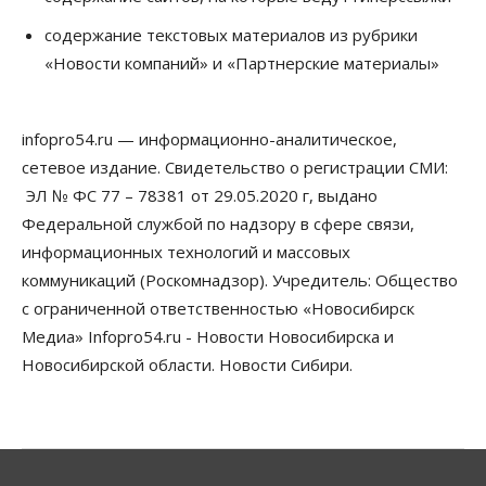
Сибирские аграрии увеличивают посевы горчицы
содержание текстовых материалов из рубрики
07 Августа 2026, 14:00
«Новости компаний» и «Партнерские материалы»
Власть
В Новосибирске многодетным семьям вручили
сертификаты на покупку автомобилей
infopro54.ru — информационно-аналитическое,
07 Августа 2026, 13:55
сетевое издание. Свидетельство о регистрации СМИ:
ЭЛ № ФС 77 – 78381 от 29.05.2020 г, выдано
Авто
Общество
Треть автовладельцев в Новосибирской области
Федеральной службой по надзору в сфере связи,
«поставили машины на прикол»
информационных технологий и массовых
07 Августа 2026, 13:00
коммуникаций (Роскомнадзор). Учредитель: Общество
Власть
с ограниченной ответственностью «Новосибирск
Школы, библиотеки, пешеходные тротуары:
Медиа» Infopro54.ru - Новости Новосибирска и
депутаты Госдумы контролируют работы на
социальных объектах
Новосибирской области. Новости Сибири.
07 Августа 2026, 12:35
Общество
Синоптики рассказали о погоде в Новосибирске
на выходных