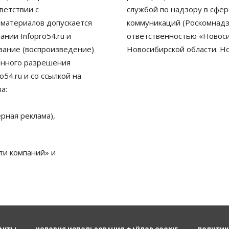
ветствии с
службой по надзору в сфе
 материалов допускается
коммуникаций (Роскомнадз
нии Infopro54.ru и
ответственностью «Новосиб
ование (воспроизведение)
Новосибирской области. Н
енного разрешения
54.ru и со ссылкой на
а:
рная реклама),
ти компаний» и