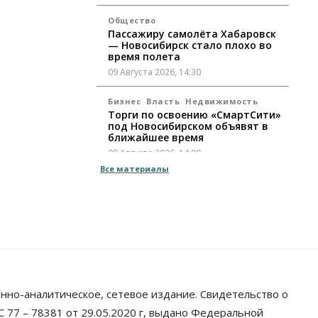
Общество
Пассажиру самолёта Хабаровск
— Новосибирск стало плохо во
время полета
09 Августа 2026, 14:30
Бизнес
Власть
Недвижимость
Торги по освоению «СмартСити»
под Новосибирском объявят в
ближайшее время
09 Августа 2026, 14:00
Все материалы
Общество
Экстренное предупреждение из-
за жары в Новосибирске
распространили спасатели
09 Августа 2026, 13:30
Власть
Город
Общество
Еще одна остановка «городской
электрички» появится в
нно-аналитическое, сетевое издание. Свидетельство о
Новосибирске
 77 – 78381 от 29.05.2020 г, выдано Федеральной
09 Августа 2026, 12:00