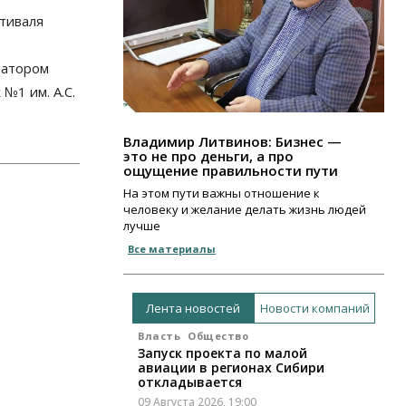
стиваля
затором
№1 им. А.С.
Владимир Литвинов: Бизнес —
это не про деньги, а про
ощущение правильности пути
На этом пути важны отношение к
человеку и желание делать жизнь людей
лучше
Все материалы
Лента новостей
Новости компаний
Власть
Общество
Запуск проекта по малой
авиации в регионах Сибири
откладывается
09 Августа 2026, 19:00