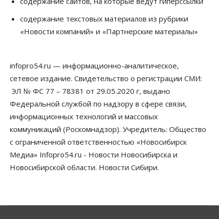
содержание сайтов, на которые ведут гиперссылки
В Новосибирске многодетным семьям вручили
сертификаты на покупку автомобилей
содержание текстовых материалов из рубрики
07 Августа 2026, 13:55
«Новости компаний» и «Партнерские материалы»
Авто
Общество
Треть автовладельцев в Новосибирской области
«поставили машины на прикол»
infopro54.ru — информационно-аналитическое,
07 Августа 2026, 13:00
сетевое издание. Свидетельство о регистрации СМИ:
ЭЛ № ФС 77 – 78381 от 29.05.2020 г, выдано
Власть
Школы, библиотеки, пешеходные тротуары:
Федеральной службой по надзору в сфере связи,
депутаты Госдумы контролируют работы на
информационных технологий и массовых
социальных объектах
07 Августа 2026, 12:35
коммуникаций (Роскомнадзор). Учредитель: Общество
с ограниченной ответственностью «Новосибирск
Общество
Медиа» Infopro54.ru - Новости Новосибирска и
Синоптики рассказали о погоде в Новосибирске
на выходных
Новосибирской области. Новости Сибири.
07 Августа 2026, 12:00
Общество
Жители Новосибирска смогут добровольно
повысить свою пенсию