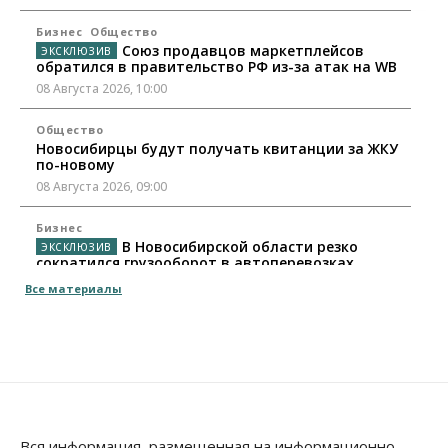
Бизнес
Общество
Союз продавцов маркетплейсов
обратился в правительство РФ из-за атак на WB
08 Августа 2026, 10:00
Общество
Новосибирцы будут получать квитанции за ЖКУ
по-новому
08 Августа 2026, 09:00
Бизнес
В Новосибирской области резко
сократился грузооборот в автоперевозках
07 Августа 2026, 19:00
Все материалы
Общество
В Новосибирске прошёл митинг
против нового закона о памятниках
07 Августа 2026, 18:00
Бизнес
В аэропорту Толмачёво завершены работы по
Вся информация, размещенная на информационно-