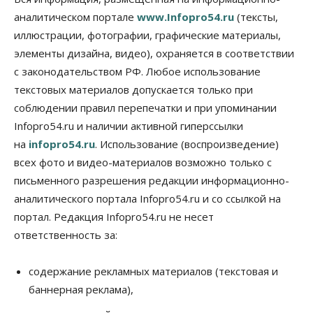
бетонированию рулежных дорожек
аналитическом портале
www.Infopro54.ru
(тексты,
07 Августа 2026, 17:00
иллюстрации, фотографии, графические материалы,
элементы дизайна, видео), охраняется в соответствии
Бизнес
Недвижимость
Общество
Новосибирцы стали реже оформлять
с законодательством РФ. Любое использование
дома по упрощенной схеме
текстовых материалов допускается только при
07 Августа 2026, 16:00
соблюдении правил перепечатки и при упоминании
Власть
Общество
Право&Порядок
Infopro54.ru и наличии активной гиперссылки
Роспотребнадзор изъял почти полторы тонны
на
infopro54.ru
. Использование (воспроизведение)
мяса в Новосибирской области
07 Августа 2026, 15:00
всех фото и видео-материалов возможно только с
письменного разрешения редакции информационно-
Финансы
аналитического портала Infopro54.ru и со ссылкой на
Расходы новосибирцев на спорт выросли на 40%
за полгода
портал. Редакция Infopro54.ru не несет
07 Августа 2026, 14:35
ответственность за:
Сибирские аграрии увеличивают посевы горчицы
содержание рекламных материалов (текстовая и
07 Августа 2026, 14:00
баннерная реклама),
Власть