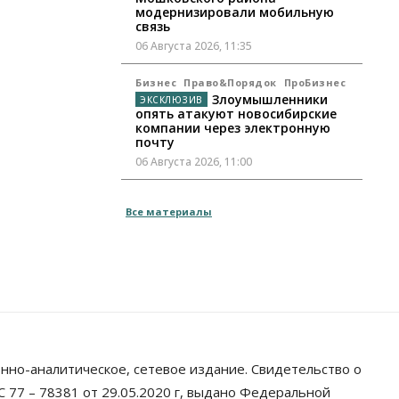
модернизировали мобильную
связь
06 Августа 2026, 11:35
Бизнес
Право&Порядок
ПроБизнес
Злоумышленники
опять атакуют новосибирские
компании через электронную
почту
06 Августа 2026, 11:00
Общество
Все материалы
Медики готовятся к второму пику
активности клещей в
Новосибирской области
06 Августа 2026, 10:00
Общество
Из-за жары в Европе
оливковое масло в Новосибирске
может снова подорожать
06 Августа 2026, 09:00
нно-аналитическое, сетевое издание. Свидетельство о
 77 – 78381 от 29.05.2020 г, выдано Федеральной