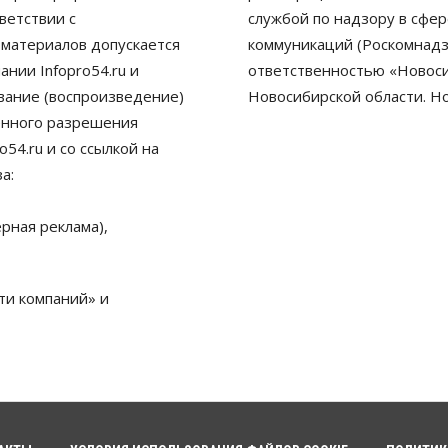
ветствии с
службой по надзору в сфе
 материалов допускается
коммуникаций (Роскомнадз
нии Infopro54.ru и
ответственностью «Новосиб
ование (воспроизведение)
Новосибирской области. Н
енного разрешения
54.ru и со ссылкой на
а:
рная реклама),
ти компаний» и