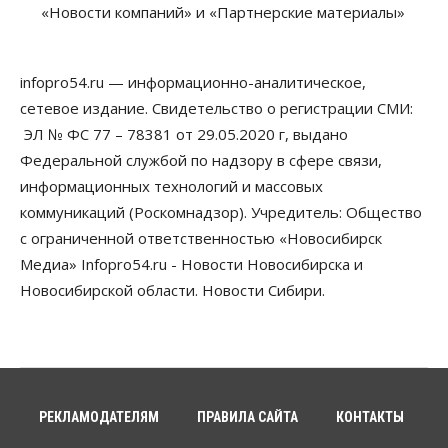
«Новости компаний» и «Партнерские материалы»
07 Августа 2026, 10:00
Бизнес
Право&Порядок
Предприятия Новосибирска
infopro54.ru — информационно-аналитическое,
выстраивают системы защиты от атак БПЛА
сетевое издание. Свидетельство о регистрации СМИ:
07 Августа 2026, 09:00
ЭЛ № ФС 77 – 78381 от 29.05.2020 г, выдано
Бизнес
Федеральной службой по надзору в сфере связи,
По «Сибэлектротерму» выдали исполнительные
информационных технологий и массовых
листы на полмиллиарда рублей
07 Августа 2026, 08:00
коммуникаций (Роскомнадзор). Учредитель: Общество
с ограниченной ответственностью «Новосибирск
Бизнес
Власть
Медицина
Общество
Медиа» Infopro54.ru - Новости Новосибирска и
Искусственный интеллект предлагают
привлекать к разработке новых лекарств в
Новосибирской области. Новости Сибири.
России
06 Августа 2026, 19:00
Мировые И Федеральные Новости
Россия построит в Киргизии новый кампус КРСУ:
30 гектаров, 15 тысяч студентов и 30 миллиардов
рублей
РЕКЛАМОДАТЕЛЯМ
ПРАВИЛА САЙТА
КОНТАКТЫ
06 Августа 2026, 18:40