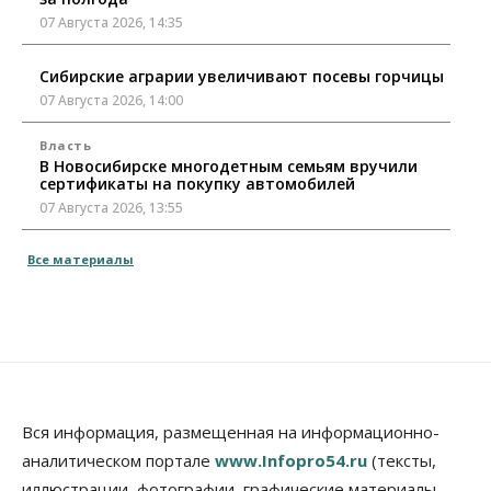
07 Августа 2026, 14:35
Сибирские аграрии увеличивают посевы горчицы
07 Августа 2026, 14:00
Власть
В Новосибирске многодетным семьям вручили
сертификаты на покупку автомобилей
07 Августа 2026, 13:55
Авто
Общество
Все материалы
Треть автовладельцев в Новосибирской области
«поставили машины на прикол»
07 Августа 2026, 13:00
Власть
Школы, библиотеки, пешеходные тротуары:
депутаты Госдумы контролируют работы на
социальных объектах
Вся информация, размещенная на информационно-
07 Августа 2026, 12:35
аналитическом портале
www.Infopro54.ru
(тексты,
Общество
иллюстрации, фотографии, графические материалы,