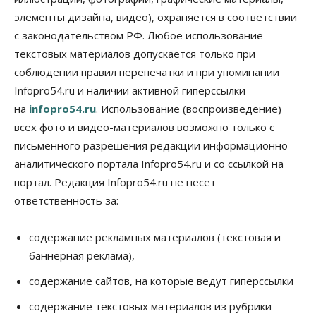
Синоптики рассказали о погоде в Новосибирске
элементы дизайна, видео), охраняется в соответствии
на выходных
с законодательством РФ. Любое использование
07 Августа 2026, 12:00
текстовых материалов допускается только при
Общество
соблюдении правил перепечатки и при упоминании
Жители Новосибирска смогут добровольно
Infopro54.ru и наличии активной гиперссылки
повысить свою пенсию
07 Августа 2026, 11:30
на
infopro54.ru
. Использование (воспроизведение)
всех фото и видео-материалов возможно только с
Общество
письменного разрешения редакции информационно-
Деньгами будут распоряжаться дети: в десяти
школах Новосибирской области введут
аналитического портала Infopro54.ru и со ссылкой на
инициативное бюджетирование
портал. Редакция Infopro54.ru не несет
07 Августа 2026, 11:00
ответственность за:
Общество
Право&Порядок
В Новосибирске руководителя отдела полиции
содержание рекламных материалов (текстовая и
заключили под стражу
баннерная реклама),
07 Августа 2026, 10:15
содержание сайтов, на которые ведут гиперссылки
Общество
Недели жары повлияли на урожай в
содержание текстовых материалов из рубрики
Новосибирской области, но режима ЧС не будет