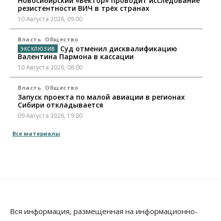
Новосибирский «Вектор» проводит исследование
резистентности ВИЧ в трёх странах
10 Августа 2026, 09:00
Власть
Общество
Суд отменил дисквалификацию
Валентина Пармона в кассации
10 Августа 2026, 08:00
Власть
Общество
Запуск проекта по малой авиации в регионах
Сибири откладывается
09 Августа 2026, 19:00
Все материалы
Бизнес
Недвижимость
Продажи жилья в Новосибирске находятся на
уровне 2020 года
09 Августа 2026, 18:00
Бизнес
Общество
Новосибирцы купили почти 500 тонн
безлактозной молочной продукции
Вся информация, размещенная на информационно-
09 Августа 2026, 17:00