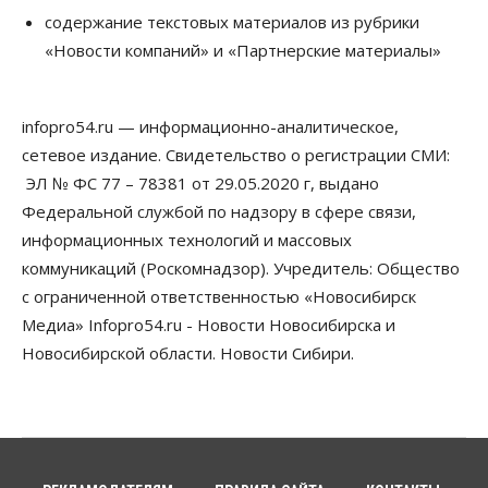
Новосибирске распространили спасатели
содержание текстовых материалов из рубрики
09 Августа 2026, 13:30
«Новости компаний» и «Партнерские материалы»
Власть
Город
Общество
Еще одна остановка «городской электрички»
появится в Новосибирске
infopro54.ru — информационно-аналитическое,
09 Августа 2026, 12:00
сетевое издание. Свидетельство о регистрации СМИ:
Общество
ЭЛ № ФС 77 – 78381 от 29.05.2020 г, выдано
Места в колледжах Новосибирска будут
Федеральной службой по надзору в сфере связи,
«бронировать» со школы
информационных технологий и массовых
09 Августа 2026, 11:00
коммуникаций (Роскомнадзор). Учредитель: Общество
Авто
Общество
с ограниченной ответственностью «Новосибирск
Не катастрофа, а стресс-тест: эксперт
новосибирской сети СТО пояснил кому можно
Медиа» Infopro54.ru - Новости Новосибирска и
заливать бензин Евро‑2
Новосибирской области. Новости Сибири.
09 Августа 2026, 10:00
Бизнес
Общество
Работодатели Новосибирска заявили в центры
занятости почти 32 тысячи вакансий
09 Августа 2026, 09:00