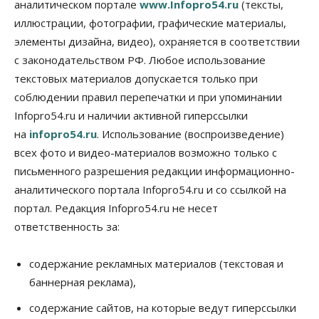
аналитическом портале
www.Infopro54.ru
(тексты,
Бизнес
Власть
иллюстрации, фотографии, графические материалы,
Транспортный коридор Абакан-Бийск предлагают
элементы дизайна, видео), охраняется в соответствии
строить по концессии
09 Августа 2026, 16:00
с законодательством РФ. Любое использование
текстовых материалов допускается только при
Бизнес
Общество
соблюдении правил перепечатки и при упоминании
«Солнечный день» приватизирует
муниципальное имущество в Новосибирске
Infopro54.ru и наличии активной гиперссылки
09 Августа 2026, 15:00
на
infopro54.ru
. Использование (воспроизведение)
всех фото и видео-материалов возможно только с
Общество
Пассажиру самолёта Хабаровск — Новосибирск
письменного разрешения редакции информационно-
стало плохо во время полета
аналитического портала Infopro54.ru и со ссылкой на
09 Августа 2026, 14:30
портал. Редакция Infopro54.ru не несет
ответственность за:
Бизнес
Власть
Недвижимость
Торги по освоению «СмартСити» под
Новосибирском объявят в ближайшее время
содержание рекламных материалов (текстовая и
09 Августа 2026, 14:00
баннерная реклама),
Общество
содержание сайтов, на которые ведут гиперссылки
Экстренное предупреждение из-за жары в