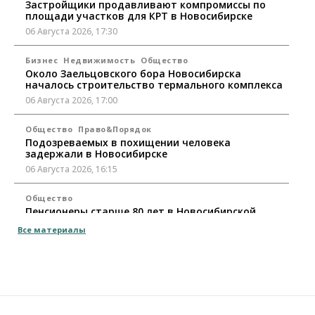
Застройщики продавливают компромиссы по
площади участков для КРТ в Новосибирске
06 Августа 2026, 17:30
Бизнес
Недвижимость
Общество
Около Заельцовского бора Новосибирска
началось строительство термального комплекса
06 Августа 2026, 17:00
Общество
Право&Порядок
Подозреваемых в похищении человека
задержали в Новосибирске
06 Августа 2026, 16:15
Общество
Пенсионеры старше 80 лет в Новосибирской
области получили повышенные пенсии
Все материалы
06 Августа 2026, 16:00
Финансы
Россияне оформили ипотечных кредитов на 2,6
трлн рублей
06 Августа 2026, 15:53