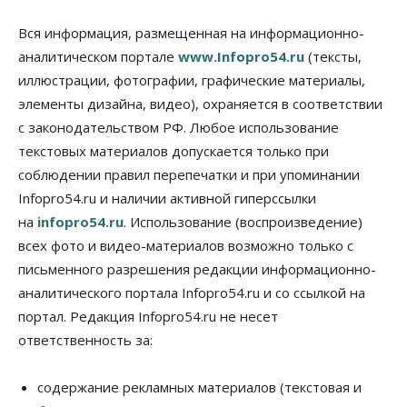
Власть
Вся информация, размещенная на информационно-
Думская гонка в Новосибирской области
аналитическом портале
www.Infopro54.ru
(тексты,
обойдется без самовыдвиженцев
иллюстрации, фотографии, графические материалы,
06 Августа 2026, 15:00
элементы дизайна, видео), охраняется в соответствии
Бизнес
Власть
Общество
с законодательством РФ. Любое использование
Правительство России продлило разрешение на
выпуск бензина «Евро-3»
текстовых материалов допускается только при
06 Августа 2026, 14:00
соблюдении правил перепечатки и при упоминании
Infopro54.ru и наличии активной гиперссылки
Общество
на
infopro54.ru
. Использование (воспроизведение)
«За тех, у кого от 270 баллов,
настоящая борьба»: вузы настойчиво
всех фото и видео-материалов возможно только с
обзванивают новосибирских высокобалльников
перед зачислением
письменного разрешения редакции информационно-
06 Августа 2026, 13:00
аналитического портала Infopro54.ru и со ссылкой на
портал. Редакция Infopro54.ru не несет
Власть
ответственность за:
Режим ЧС ввели в Омской области из-за засухи
06 Августа 2026, 12:15
содержание рекламных материалов (текстовая и
Власть
Общество