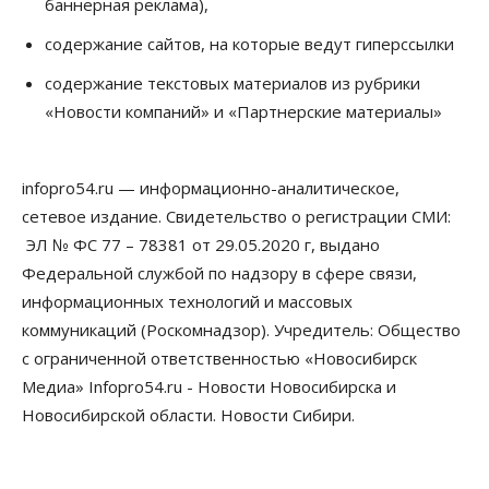
баннерная реклама),
Новосибирск готовится к визиту Владимира
Путина
содержание сайтов, на которые ведут гиперссылки
06 Августа 2026, 12:05
содержание текстовых материалов из рубрики
Бизнес
Недвижимость
Общество
«Новости компаний» и «Партнерские материалы»
Росреестр назвал главные причины
отказов в регистрации недвижимости в НСО
06 Августа 2026, 12:00
infopro54.ru — информационно-аналитическое,
Телекоммуникации
сетевое издание. Свидетельство о регистрации СМИ:
В 16 населённых пунктах Мошковского района
модернизировали мобильную связь
ЭЛ № ФС 77 – 78381 от 29.05.2020 г, выдано
06 Августа 2026, 11:35
Федеральной службой по надзору в сфере связи,
информационных технологий и массовых
Бизнес
Право&Порядок
ПроБизнес
коммуникаций (Роскомнадзор). Учредитель: Общество
Злоумышленники опять атакуют
новосибирские компании через электронную
с ограниченной ответственностью «Новосибирск
почту
Медиа» Infopro54.ru - Новости Новосибирска и
06 Августа 2026, 11:00
Новосибирской области. Новости Сибири.
Общество
Медики готовятся к второму пику активности
клещей в Новосибирской области