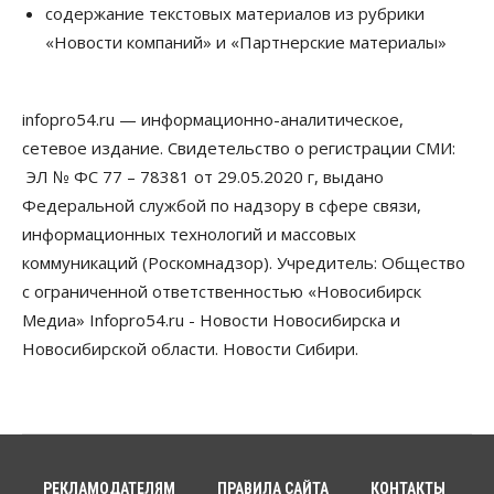
содержание текстовых материалов из рубрики
07 Августа 2026, 14:00
«Новости компаний» и «Партнерские материалы»
Власть
В Новосибирске многодетным семьям вручили
сертификаты на покупку автомобилей
infopro54.ru — информационно-аналитическое,
07 Августа 2026, 13:55
сетевое издание. Свидетельство о регистрации СМИ:
ЭЛ № ФС 77 – 78381 от 29.05.2020 г, выдано
Авто
Общество
Треть автовладельцев в Новосибирской области
Федеральной службой по надзору в сфере связи,
«поставили машины на прикол»
информационных технологий и массовых
07 Августа 2026, 13:00
коммуникаций (Роскомнадзор). Учредитель: Общество
Власть
с ограниченной ответственностью «Новосибирск
Школы, библиотеки, пешеходные тротуары:
Медиа» Infopro54.ru - Новости Новосибирска и
депутаты Госдумы контролируют работы на
социальных объектах
Новосибирской области. Новости Сибири.
07 Августа 2026, 12:35
Общество
Синоптики рассказали о погоде в Новосибирске
на выходных
07 Августа 2026, 12:00
РЕКЛАМОДАТЕЛЯМ
ПРАВИЛА САЙТА
КОНТАКТЫ