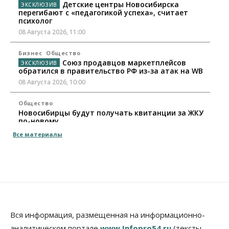
Детские центры Новосибирска
перегибают с «педагогикой успеха», считает
психолог
08 Августа 2026, 11:00
Бизнес
Общество
Союз продавцов маркетплейсов
обратился в правительство РФ из-за атак на WB
08 Августа 2026, 10:00
Общество
Новосибирцы будут получать квитанции за ЖКУ
по-новому
08 Августа 2026, 09:00
Все материалы
Бизнес
В Новосибирской области резко
сократился грузооборот в автоперевозках
07 Августа 2026, 19:00
Общество
В Новосибирске прошёл митинг
Вся информация, размещенная на информационно-
против нового закона о памятниках
аналитическом портале
www.Infopro54.ru
(тексты,