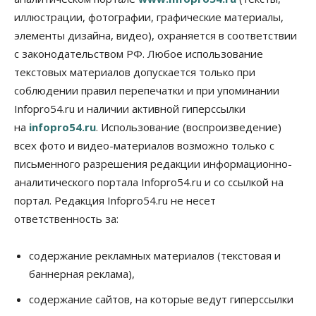
07 Августа 2026, 18:00
иллюстрации, фотографии, графические материалы,
элементы дизайна, видео), охраняется в соответствии
Бизнес
В аэропорту Толмачёво завершены работы по
с законодательством РФ. Любое использование
бетонированию рулежных дорожек
текстовых материалов допускается только при
07 Августа 2026, 17:00
соблюдении правил перепечатки и при упоминании
Бизнес
Недвижимость
Общество
Infopro54.ru и наличии активной гиперссылки
Новосибирцы стали реже оформлять
на
infopro54.ru
. Использование (воспроизведение)
дома по упрощенной схеме
07 Августа 2026, 16:00
всех фото и видео-материалов возможно только с
письменного разрешения редакции информационно-
Власть
Общество
Право&Порядок
аналитического портала Infopro54.ru и со ссылкой на
Роспотребнадзор изъял почти полторы тонны
мяса в Новосибирской области
портал. Редакция Infopro54.ru не несет
07 Августа 2026, 15:00
ответственность за:
Финансы
Расходы новосибирцев на спорт выросли на 40%
содержание рекламных материалов (текстовая и
за полгода
баннерная реклама),
07 Августа 2026, 14:35
содержание сайтов, на которые ведут гиперссылки
Сибирские аграрии увеличивают посевы горчицы