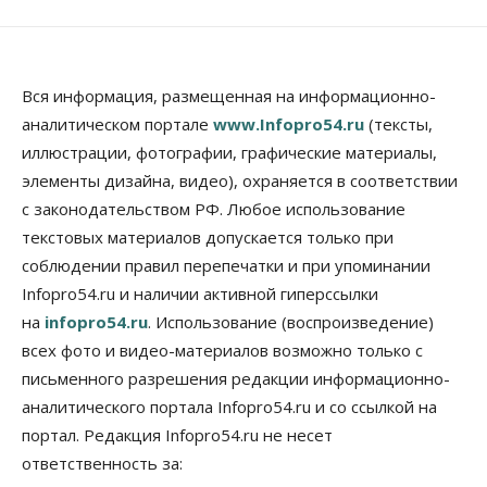
09 Августа 2026, 12:00
Общество
Места в колледжах Новосибирска будут
«бронировать» со школы
Вся информация, размещенная на информационно-
09 Августа 2026, 11:00
аналитическом портале
www.Infopro54.ru
(тексты,
иллюстрации, фотографии, графические материалы,
Авто
Общество
элементы дизайна, видео), охраняется в соответствии
Не катастрофа, а стресс-тест: эксперт
новосибирской сети СТО пояснил кому можно
с законодательством РФ. Любое использование
заливать бензин Евро‑2
текстовых материалов допускается только при
09 Августа 2026, 10:00
соблюдении правил перепечатки и при упоминании
Бизнес
Общество
Infopro54.ru и наличии активной гиперссылки
Работодатели Новосибирска заявили в центры
на
infopro54.ru
. Использование (воспроизведение)
занятости почти 32 тысячи вакансий
09 Августа 2026, 09:00
всех фото и видео-материалов возможно только с
письменного разрешения редакции информационно-
Бизнес
Общество
аналитического портала Infopro54.ru и со ссылкой на
Спрос на машино-места в
Новосибирской области вырос в полтора раза
портал. Редакция Infopro54.ru не несет
08 Августа 2026, 18:00
ответственность за: