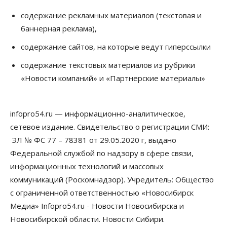
Общество
К современному юридическому образованию в
содержание рекламных материалов (текстовая и
России возникает много вопросов
баннерная реклама),
08 Августа 2026, 17:00
содержание сайтов, на которые ведут гиперссылки
Общество
Новосибирские вузы опубликовали
содержание текстовых материалов из рубрики
приказы о зачислении на бюджетные места
«Новости компаний» и «Партнерские материалы»
08 Августа 2026, 16:00
Общество
Технологии
infopro54.ru — информационно-аналитическое,
Искусственный интеллект впервые выписал
штраф за борщевик
сетевое издание. Свидетельство о регистрации СМИ:
08 Августа 2026, 15:00
ЭЛ № ФС 77 – 78381 от 29.05.2020 г, выдано
Федеральной службой по надзору в сфере связи,
Авто
Продажи подержанных электромобилей в
информационных технологий и массовых
Новосибирской области растут второй месяц
коммуникаций (Роскомнадзор). Учредитель: Общество
08 Августа 2026, 13:00
с ограниченной ответственностью «Новосибирск
Бизнес
Общество
Медиа» Infopro54.ru - Новости Новосибирска и
Детские центры Новосибирска
Новосибирской области. Новости Сибири.
перегибают с «педагогикой успеха», считает