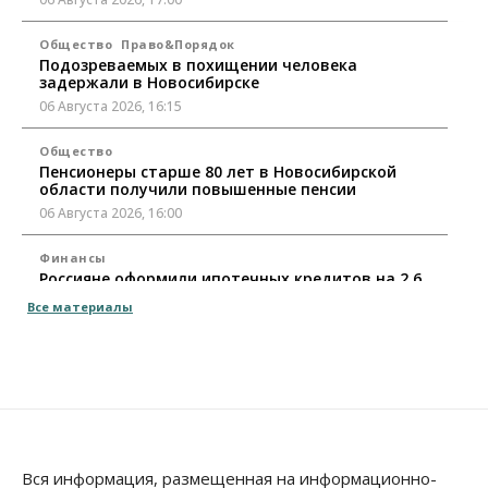
Общество
Право&Порядок
Подозреваемых в похищении человека
задержали в Новосибирске
06 Августа 2026, 16:15
Общество
Пенсионеры старше 80 лет в Новосибирской
области получили повышенные пенсии
06 Августа 2026, 16:00
Финансы
Россияне оформили ипотечных кредитов на 2,6
трлн рублей
Все материалы
06 Августа 2026, 15:53
Власть
Думская гонка в Новосибирской области
обойдется без самовыдвиженцев
06 Августа 2026, 15:00
Бизнес
Власть
Общество
Вся информация, размещенная на информационно-