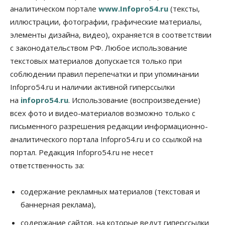
Правительство России продлило разрешение на
аналитическом портале
www.Infopro54.ru
(тексты,
выпуск бензина «Евро-3»
иллюстрации, фотографии, графические материалы,
06 Августа 2026, 14:00
элементы дизайна, видео), охраняется в соответствии
Общество
с законодательством РФ. Любое использование
«За тех, у кого от 270 баллов,
настоящая борьба»: вузы настойчиво
текстовых материалов допускается только при
обзванивают новосибирских высокобалльников
соблюдении правил перепечатки и при упоминании
перед зачислением
Infopro54.ru и наличии активной гиперссылки
06 Августа 2026, 13:00
на
infopro54.ru
. Использование (воспроизведение)
Власть
всех фото и видео-материалов возможно только с
Режим ЧС ввели в Омской области из-за засухи
письменного разрешения редакции информационно-
06 Августа 2026, 12:15
аналитического портала Infopro54.ru и со ссылкой на
Власть
Общество
портал. Редакция Infopro54.ru не несет
Новосибирск готовится к визиту Владимира
ответственность за:
Путина
06 Августа 2026, 12:05
содержание рекламных материалов (текстовая и
Бизнес
Недвижимость
Общество
баннерная реклама),
Росреестр назвал главные причины
отказов в регистрации недвижимости в НСО
содержание сайтов, на которые ведут гиперссылки