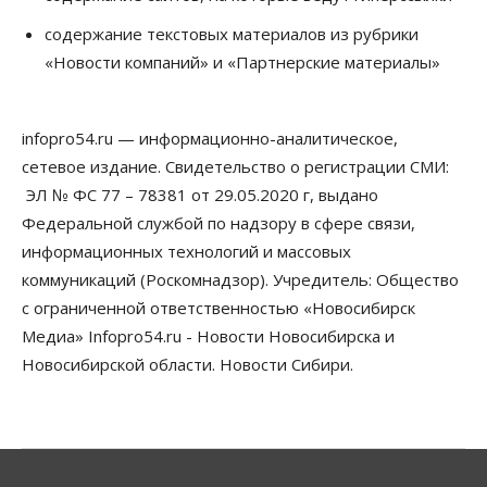
06 Августа 2026, 12:00
содержание текстовых материалов из рубрики
Телекоммуникации
«Новости компаний» и «Партнерские материалы»
В 16 населённых пунктах Мошковского района
модернизировали мобильную связь
06 Августа 2026, 11:35
infopro54.ru — информационно-аналитическое,
Бизнес
Право&Порядок
ПроБизнес
сетевое издание. Свидетельство о регистрации СМИ:
Злоумышленники опять атакуют
новосибирские компании через электронную
ЭЛ № ФС 77 – 78381 от 29.05.2020 г, выдано
почту
Федеральной службой по надзору в сфере связи,
06 Августа 2026, 11:00
информационных технологий и массовых
коммуникаций (Роскомнадзор). Учредитель: Общество
Общество
Медики готовятся к второму пику активности
с ограниченной ответственностью «Новосибирск
клещей в Новосибирской области
Медиа» Infopro54.ru - Новости Новосибирска и
06 Августа 2026, 10:00
Новосибирской области. Новости Сибири.
Общество
Из-за жары в Европе оливковое масло
в Новосибирске может снова подорожать
06 Августа 2026, 09:00