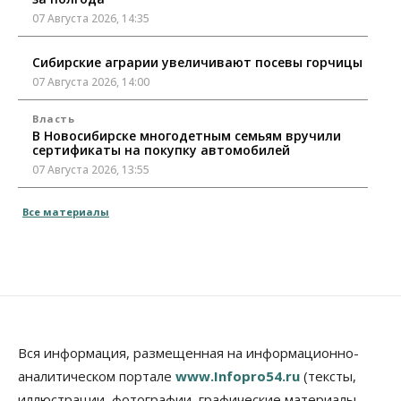
07 Августа 2026, 14:35
Сибирские аграрии увеличивают посевы горчицы
07 Августа 2026, 14:00
Власть
В Новосибирске многодетным семьям вручили
сертификаты на покупку автомобилей
07 Августа 2026, 13:55
Авто
Общество
Все материалы
Треть автовладельцев в Новосибирской области
«поставили машины на прикол»
07 Августа 2026, 13:00
Власть
Школы, библиотеки, пешеходные тротуары:
депутаты Госдумы контролируют работы на
социальных объектах
Вся информация, размещенная на информационно-
07 Августа 2026, 12:35
аналитическом портале
www.Infopro54.ru
(тексты,
Общество
иллюстрации, фотографии, графические материалы,