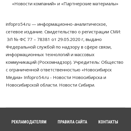
«Новости компаний» и «Партнерские материалы»
07 Августа 2026, 10:00
Бизнес
Право&Порядок
Предприятия Новосибирска
infopro54.ru — информационно-аналитическое,
выстраивают системы защиты от атак БПЛА
сетевое издание. Свидетельство о регистрации СМИ:
07 Августа 2026, 09:00
ЭЛ № ФС 77 – 78381 от 29.05.2020 г, выдано
Бизнес
Федеральной службой по надзору в сфере связи,
По «Сибэлектротерму» выдали исполнительные
информационных технологий и массовых
листы на полмиллиарда рублей
07 Августа 2026, 08:00
коммуникаций (Роскомнадзор). Учредитель: Общество
с ограниченной ответственностью «Новосибирск
Бизнес
Власть
Медицина
Общество
Медиа» Infopro54.ru - Новости Новосибирска и
Искусственный интеллект предлагают
привлекать к разработке новых лекарств в
Новосибирской области. Новости Сибири.
России
06 Августа 2026, 19:00
Мировые И Федеральные Новости
Россия построит в Киргизии новый кампус КРСУ:
30 гектаров, 15 тысяч студентов и 30 миллиардов
рублей
РЕКЛАМОДАТЕЛЯМ
ПРАВИЛА САЙТА
КОНТАКТЫ
06 Августа 2026, 18:40