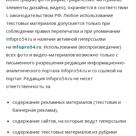
Синоптики рассказали о погоде в Новосибирске
элементы дизайна, видео), охраняется в соответствии
на выходных
с законодательством РФ. Любое использование
07 Августа 2026, 12:00
текстовых материалов допускается только при
Общество
соблюдении правил перепечатки и при упоминании
Жители Новосибирска смогут добровольно
Infopro54.ru и наличии активной гиперссылки
повысить свою пенсию
07 Августа 2026, 11:30
на
infopro54.ru
. Использование (воспроизведение)
всех фото и видео-материалов возможно только с
Общество
письменного разрешения редакции информационно-
Деньгами будут распоряжаться дети: в десяти
школах Новосибирской области введут
аналитического портала Infopro54.ru и со ссылкой на
инициативное бюджетирование
портал. Редакция Infopro54.ru не несет
07 Августа 2026, 11:00
ответственность за:
Общество
Право&Порядок
В Новосибирске руководителя отдела полиции
содержание рекламных материалов (текстовая и
заключили под стражу
баннерная реклама),
07 Августа 2026, 10:15
содержание сайтов, на которые ведут гиперссылки
Общество
Недели жары повлияли на урожай в
содержание текстовых материалов из рубрики
Новосибирской области, но режима ЧС не будет