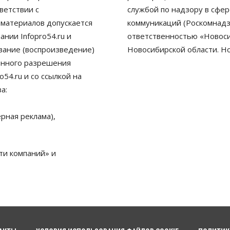
ветствии с
службой по надзору в сфе
 материалов допускается
коммуникаций (Роскомнадз
нии Infopro54.ru и
ответственностью «Новосиб
ование (воспроизведение)
Новосибирской области. Н
енного разрешения
54.ru и со ссылкой на
а:
рная реклама),
ти компаний» и