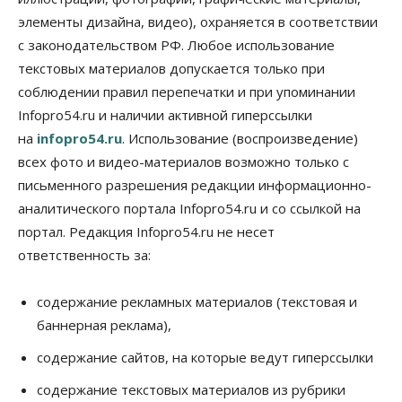
элементы дизайна, видео), охраняется в соответствии
Финансы
Расходы новосибирцев на спорт выросли на 40%
с законодательством РФ. Любое использование
за полгода
текстовых материалов допускается только при
07 Августа 2026, 14:35
соблюдении правил перепечатки и при упоминании
Infopro54.ru и наличии активной гиперссылки
Сибирские аграрии увеличивают посевы горчицы
07 Августа 2026, 14:00
на
infopro54.ru
. Использование (воспроизведение)
всех фото и видео-материалов возможно только с
Власть
письменного разрешения редакции информационно-
В Новосибирске многодетным семьям вручили
сертификаты на покупку автомобилей
аналитического портала Infopro54.ru и со ссылкой на
07 Августа 2026, 13:55
портал. Редакция Infopro54.ru не несет
ответственность за:
Авто
Общество
Треть автовладельцев в Новосибирской области
«поставили машины на прикол»
содержание рекламных материалов (текстовая и
07 Августа 2026, 13:00
баннерная реклама),
Власть
содержание сайтов, на которые ведут гиперссылки
Школы, библиотеки, пешеходные тротуары:
депутаты Госдумы контролируют работы на
содержание текстовых материалов из рубрики
социальных объектах