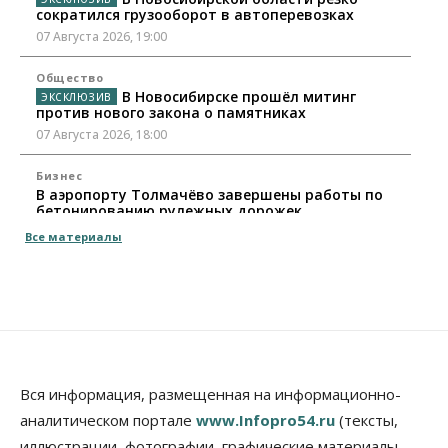
сократился грузооборот в автоперевозках
07 Августа 2026, 19:00
Общество
В Новосибирске прошёл митинг
против нового закона о памятниках
07 Августа 2026, 18:00
Бизнес
В аэропорту Толмачёво завершены работы по
бетонированию рулежных дорожек
07 Августа 2026, 17:00
Все материалы
Бизнес
Недвижимость
Общество
Новосибирцы стали реже оформлять
дома по упрощенной схеме
07 Августа 2026, 16:00
Власть
Общество
Право&Порядок
Роспотребнадзор изъял почти полторы тонны
Вся информация, размещенная на информационно-
мяса в Новосибирской области
аналитическом портале
www.Infopro54.ru
(тексты,
07 Августа 2026, 15:00
иллюстрации, фотографии, графические материалы,