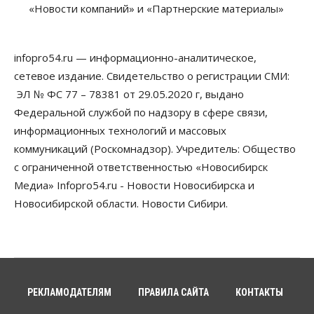
«Новости компаний» и «Партнерские материалы»
07 Августа 2026, 12:35
Общество
Синоптики рассказали о погоде в Новосибирске
infopro54.ru — информационно-аналитическое,
на выходных
сетевое издание. Свидетельство о регистрации СМИ:
07 Августа 2026, 12:00
ЭЛ № ФС 77 – 78381 от 29.05.2020 г, выдано
Общество
Федеральной службой по надзору в сфере связи,
Жители Новосибирска смогут добровольно
информационных технологий и массовых
повысить свою пенсию
07 Августа 2026, 11:30
коммуникаций (Роскомнадзор). Учредитель: Общество
с ограниченной ответственностью «Новосибирск
Общество
Медиа» Infopro54.ru - Новости Новосибирска и
Деньгами будут распоряжаться дети: в десяти
школах Новосибирской области введут
Новосибирской области. Новости Сибири.
инициативное бюджетирование
07 Августа 2026, 11:00
Общество
Право&Порядок
В Новосибирске руководителя отдела полиции
заключили под стражу
РЕКЛАМОДАТЕЛЯМ
ПРАВИЛА САЙТА
КОНТАКТЫ
07 Августа 2026, 10:15