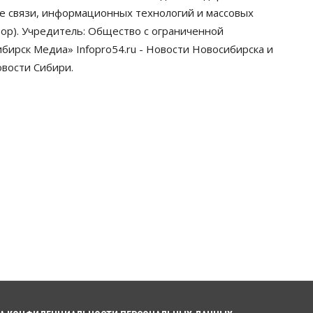
грузооборот в автоперевозках
ре связи, информационных технологий и массовых
07 Августа 2026, 19:00
ор). Учредитель: Общество с ограниченной
ирск Медиа» Infopro54.ru - Новости Новосибирска и
Общество
В Новосибирске
овости Сибири.
прошёл митинг против нового
закона о памятниках
07 Августа 2026, 18:00
Бизнес
В аэропорту Толмачёво
завершены работы по
бетонированию рулежных
дорожек
07 Августа 2026, 17:00
Бизнес
Недвижимость
Общество
Новосибирцы стали
реже оформлять дома по
упрощенной схеме
07 Августа 2026, 16:00
Власть
Общество
Право&Порядок
Роспотребнадзор изъял почти