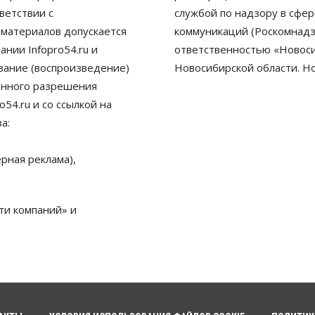
ветствии с
службой по надзору в сфе
 материалов допускается
коммуникаций (Роскомнадз
нии Infopro54.ru и
ответственностью «Новосиб
ование (воспроизведение)
Новосибирской области. Н
енного разрешения
54.ru и со ссылкой на
а:
рная реклама),
ти компаний» и