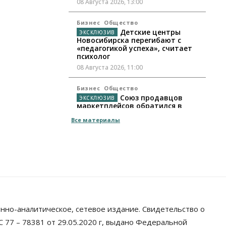
08 Августа 2026, 13:00
Бизнес
Общество
Детские центры
Новосибирска перегибают с
«педагогикой успеха», считает
психолог
08 Августа 2026, 11:00
Бизнес
Общество
Союз продавцов
маркетплейсов обратился в
правительство РФ из-за атак на
Все материалы
WB
08 Августа 2026, 10:00
Общество
Новосибирцы будут получать
квитанции за ЖКУ по-новому
08 Августа 2026, 09:00
Бизнес
нно-аналитическое, сетевое издание. Свидетельство о
В Новосибирской
области резко сократился
 77 – 78381 от 29.05.2020 г, выдано Федеральной