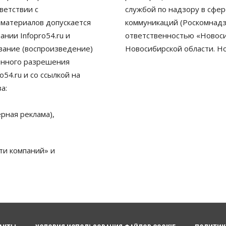
ветствии с
службой по надзору в сфе
 материалов допускается
коммуникаций (Роскомнадз
нии Infopro54.ru и
ответственностью «Новосиб
ование (воспроизведение)
Новосибирской области. Н
енного разрешения
54.ru и со ссылкой на
а:
рная реклама),
ти компаний» и