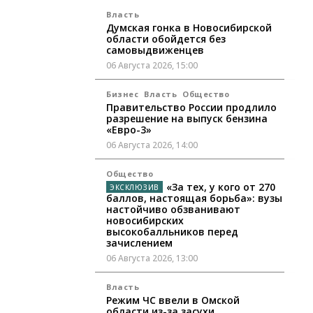
Власть
Думская гонка в Новосибирской
области обойдется без
самовыдвиженцев
06 Августа 2026, 15:00
Бизнес
Власть
Общество
Правительство России продлило
разрешение на выпуск бензина
«Евро-3»
06 Августа 2026, 14:00
Общество
«За тех, у кого от 270
баллов, настоящая борьба»: вузы
настойчиво обзванивают
новосибирских
высокобалльников перед
зачислением
06 Августа 2026, 13:00
Власть
Режим ЧС ввели в Омской
области из-за засухи