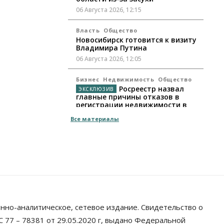
06 Августа 2026, 12:15
Власть
Общество
Новосибирск готовится к визиту
Владимира Путина
06 Августа 2026, 12:05
Бизнес
Недвижимость
Общество
Росреестр назвал
главные причины отказов в
регистрации недвижимости в
НСО
Все материалы
06 Августа 2026, 12:00
Телекоммуникации
В 16 населённых пунктах
Мошковского района
модернизировали мобильную
связь
06 Августа 2026, 11:35
нно-аналитическое, сетевое издание. Свидетельство о
Бизнес
Право&Порядок
ПроБизнес
Злоумышленники
 77 – 78381 от 29.05.2020 г, выдано Федеральной