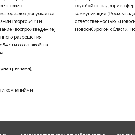
ветствии с
службой по надзору в сфе
 материалов допускается
коммуникаций (Роскомнадз
нии Infopro54.ru и
ответственностью «Новосиб
ование (воспроизведение)
Новосибирской области. Н
енного разрешения
54.ru и со ссылкой на
а:
рная реклама),
ти компаний» и