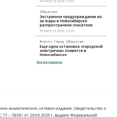
09 Августа 2026, 14:00
Общество
Экстренное предупреждение из-
за жары в Новосибирске
распространили спасатели
09 Августа 2026, 13:30
Власть
Город
Общество
Еще одна остановка «городской
электрички» появится в
Новосибирске
09 Августа 2026, 12:00
Все материалы
Общество
Места в колледжах Новосибирска
будут «бронировать» со школы
09 Августа 2026, 11:00
Авто
Общество
Не катастрофа, а стресс-тест:
эксперт новосибирской сети СТО
нно-аналитическое, сетевое издание. Свидетельство о
пояснил кому можно заливать
бензин Евро‑2
 77 – 78381 от 29.05.2020 г, выдано Федеральной