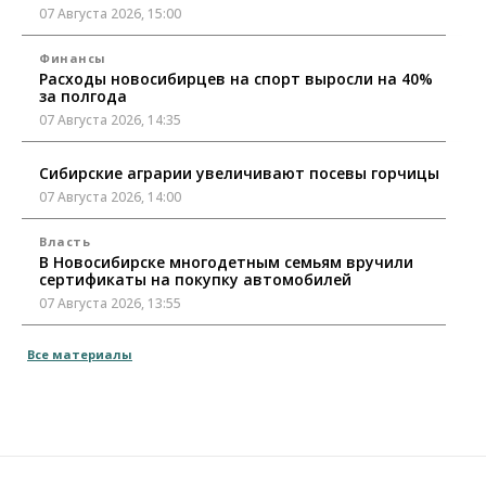
07 Августа 2026, 15:00
Финансы
Расходы новосибирцев на спорт выросли на 40%
за полгода
07 Августа 2026, 14:35
Сибирские аграрии увеличивают посевы горчицы
07 Августа 2026, 14:00
Власть
В Новосибирске многодетным семьям вручили
сертификаты на покупку автомобилей
07 Августа 2026, 13:55
Авто
Общество
Все материалы
Треть автовладельцев в Новосибирской области
«поставили машины на прикол»
07 Августа 2026, 13:00
Власть
Школы, библиотеки, пешеходные тротуары: