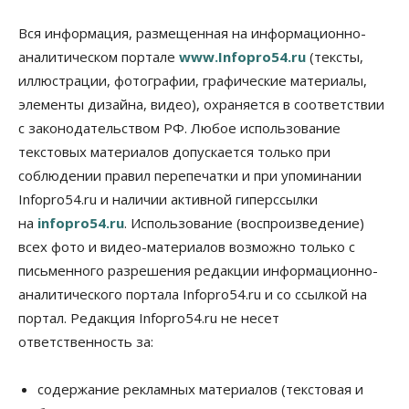
депутаты Госдумы контролируют работы на
социальных объектах
Вся информация, размещенная на информационно-
07 Августа 2026, 12:35
аналитическом портале
www.Infopro54.ru
(тексты,
Общество
иллюстрации, фотографии, графические материалы,
Синоптики рассказали о погоде в Новосибирске
элементы дизайна, видео), охраняется в соответствии
на выходных
с законодательством РФ. Любое использование
07 Августа 2026, 12:00
текстовых материалов допускается только при
Общество
соблюдении правил перепечатки и при упоминании
Жители Новосибирска смогут добровольно
Infopro54.ru и наличии активной гиперссылки
повысить свою пенсию
07 Августа 2026, 11:30
на
infopro54.ru
. Использование (воспроизведение)
всех фото и видео-материалов возможно только с
Общество
письменного разрешения редакции информационно-
Деньгами будут распоряжаться дети: в десяти
школах Новосибирской области введут
аналитического портала Infopro54.ru и со ссылкой на
инициативное бюджетирование
портал. Редакция Infopro54.ru не несет
07 Августа 2026, 11:00
ответственность за:
Общество
Право&Порядок
В Новосибирске руководителя отдела полиции
содержание рекламных материалов (текстовая и
заключили под стражу