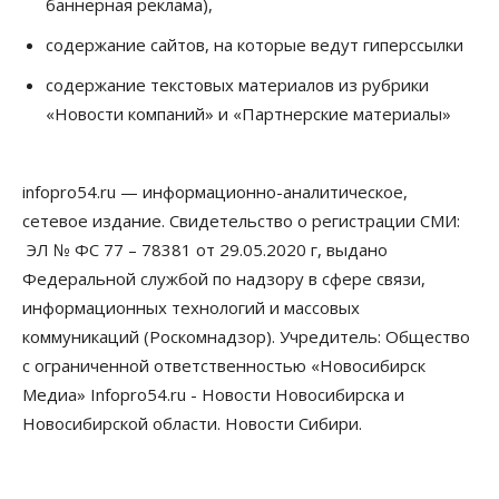
баннерная реклама),
07 Августа 2026, 10:15
содержание сайтов, на которые ведут гиперссылки
Общество
Недели жары повлияли на урожай в
содержание текстовых материалов из рубрики
Новосибирской области, но режима ЧС не будет
«Новости компаний» и «Партнерские материалы»
07 Августа 2026, 10:00
Бизнес
Право&Порядок
Предприятия Новосибирска
infopro54.ru — информационно-аналитическое,
выстраивают системы защиты от атак БПЛА
сетевое издание. Свидетельство о регистрации СМИ:
07 Августа 2026, 09:00
ЭЛ № ФС 77 – 78381 от 29.05.2020 г, выдано
Бизнес
Федеральной службой по надзору в сфере связи,
По «Сибэлектротерму» выдали исполнительные
информационных технологий и массовых
листы на полмиллиарда рублей
07 Августа 2026, 08:00
коммуникаций (Роскомнадзор). Учредитель: Общество
с ограниченной ответственностью «Новосибирск
Бизнес
Власть
Медицина
Общество
Медиа» Infopro54.ru - Новости Новосибирска и
Искусственный интеллект предлагают
привлекать к разработке новых лекарств в
Новосибирской области. Новости Сибири.
России
06 Августа 2026, 19:00