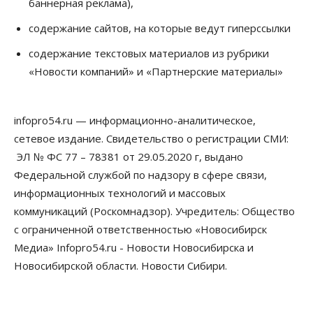
баннерная реклама),
07 Августа 2026, 10:15
содержание сайтов, на которые ведут гиперссылки
Общество
Недели жары повлияли на урожай в
содержание текстовых материалов из рубрики
Новосибирской области, но режима ЧС не будет
«Новости компаний» и «Партнерские материалы»
07 Августа 2026, 10:00
Бизнес
Право&Порядок
Предприятия Новосибирска
infopro54.ru — информационно-аналитическое,
выстраивают системы защиты от атак БПЛА
сетевое издание. Свидетельство о регистрации СМИ:
07 Августа 2026, 09:00
ЭЛ № ФС 77 – 78381 от 29.05.2020 г, выдано
Бизнес
Федеральной службой по надзору в сфере связи,
По «Сибэлектротерму» выдали исполнительные
информационных технологий и массовых
листы на полмиллиарда рублей
07 Августа 2026, 08:00
коммуникаций (Роскомнадзор). Учредитель: Общество
с ограниченной ответственностью «Новосибирск
Бизнес
Власть
Медицина
Общество
Медиа» Infopro54.ru - Новости Новосибирска и
Искусственный интеллект предлагают
привлекать к разработке новых лекарств в
Новосибирской области. Новости Сибири.
России
06 Августа 2026, 19:00