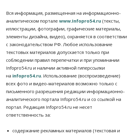
Бизнес
Общество
Детские центры Новосибирска
Вся информация, размещенная на информационно-
перегибают с «педагогикой успеха», считает
аналитическом портале
www.Infopro54.ru
(тексты,
психолог
иллюстрации, фотографии, графические материалы,
08 Августа 2026, 11:00
элементы дизайна, видео), охраняется в соответствии
Бизнес
Общество
с законодательством РФ. Любое использование
Союз продавцов маркетплейсов
обратился в правительство РФ из-за атак на WB
текстовых материалов допускается только при
08 Августа 2026, 10:00
соблюдении правил перепечатки и при упоминании
Infopro54.ru и наличии активной гиперссылки
Общество
на
infopro54.ru
. Использование (воспроизведение)
Новосибирцы будут получать квитанции за ЖКУ
по-новому
всех фото и видео-материалов возможно только с
08 Августа 2026, 09:00
письменного разрешения редакции информационно-
аналитического портала Infopro54.ru и со ссылкой на
Бизнес
В Новосибирской области резко
портал. Редакция Infopro54.ru не несет
сократился грузооборот в автоперевозках
ответственность за:
07 Августа 2026, 19:00
Общество
содержание рекламных материалов (текстовая и
В Новосибирске прошёл митинг