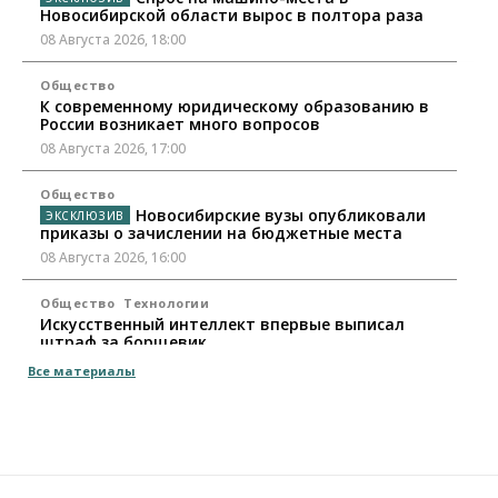
Новосибирской области вырос в полтора раза
08 Августа 2026, 18:00
Общество
К современному юридическому образованию в
России возникает много вопросов
08 Августа 2026, 17:00
Общество
Новосибирские вузы опубликовали
приказы о зачислении на бюджетные места
08 Августа 2026, 16:00
Общество
Технологии
Искусственный интеллект впервые выписал
штраф за борщевик
08 Августа 2026, 15:00
Все материалы
Авто
Продажи подержанных электромобилей в
Новосибирской области растут второй месяц
08 Августа 2026, 13:00