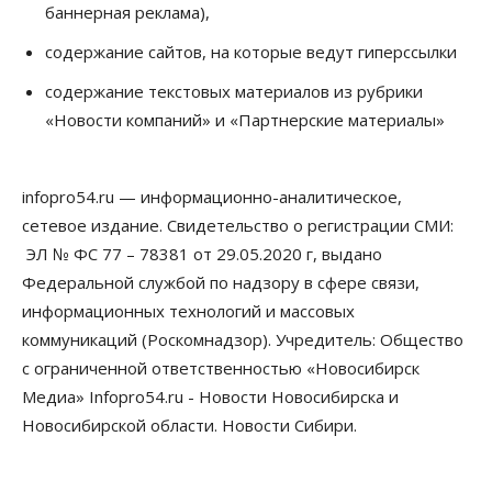
баннерная реклама),
против нового закона о памятниках
07 Августа 2026, 18:00
содержание сайтов, на которые ведут гиперссылки
Бизнес
содержание текстовых материалов из рубрики
В аэропорту Толмачёво завершены работы по
«Новости компаний» и «Партнерские материалы»
бетонированию рулежных дорожек
07 Августа 2026, 17:00
infopro54.ru — информационно-аналитическое,
Бизнес
Недвижимость
Общество
Новосибирцы стали реже оформлять
сетевое издание. Свидетельство о регистрации СМИ:
дома по упрощенной схеме
ЭЛ № ФС 77 – 78381 от 29.05.2020 г, выдано
07 Августа 2026, 16:00
Федеральной службой по надзору в сфере связи,
Власть
Общество
Право&Порядок
информационных технологий и массовых
Роспотребнадзор изъял почти полторы тонны
коммуникаций (Роскомнадзор). Учредитель: Общество
мяса в Новосибирской области
07 Августа 2026, 15:00
с ограниченной ответственностью «Новосибирск
Медиа» Infopro54.ru - Новости Новосибирска и
Финансы
Новосибирской области. Новости Сибири.
Расходы новосибирцев на спорт выросли на 40%
за полгода
07 Августа 2026, 14:35