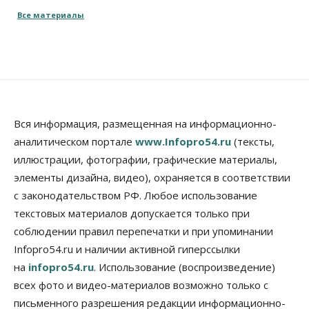
заправки в Томской области
Все материалы
10 Августа 2026, 15:30
Власть
Город
Стало известно, когда Владимир Путин приедет в
Новосибирск
10 Августа 2026, 15:15
Недвижимость
Вся информация, размещенная на информационно-
Новосибирск находится в процессе движения к
аналитическом портале
www.Infopro54.ru
(тексты,
«человечному» городу
иллюстрации, фотографии, графические материалы,
10 Августа 2026, 15:00
элементы дизайна, видео), охраняется в соответствии
Бизнес
Общество
Право&Порядок
с законодательством РФ. Любое использование
Кафе японской кухни в Новосибирске закрыли на
45 дней
текстовых материалов допускается только при
10 Августа 2026, 14:45
соблюдении правил перепечатки и при упоминании
Infopro54.ru и наличии активной гиперссылки
Недвижимость
на
infopro54.ru
. Использование (воспроизведение)
Новосибирску нужны яркие объекты и
градообразующие общественные здания
всех фото и видео-материалов возможно только с
10 Августа 2026, 14:30
письменного разрешения редакции информационно-