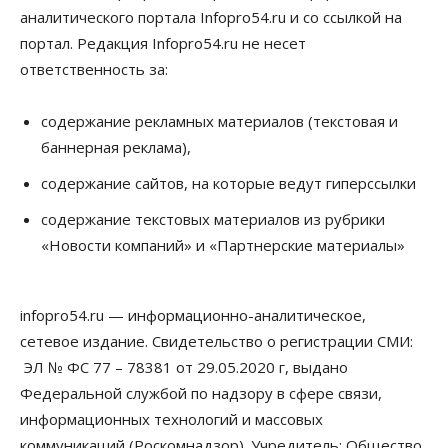
аналитического портала Infopro54.ru и со ссылкой на
Общество
Предложения по строительству частных
портал. Редакция Infopro54.ru не несет
бомбоубежищ появились на российском рынке
ответственность за:
10 Августа 2026, 14:00
Бизнес
Общество
содержание рекламных материалов (текстовая и
В Новосибирске сформировалось
баннерная реклама),
профессиональное сообщество стендап-комиков
10 Августа 2026, 13:30
содержание сайтов, на которые ведут гиперссылки
Недвижимость
содержание текстовых материалов из рубрики
Антон Рехтин: Вместе строим будущее
«Новости компаний» и «Партнерские материалы»
10 Августа 2026, 13:15
Бизнес
Общество
infopro54.ru — информационно-аналитическое,
Цены в ресторанах Новосибирска выросли на 8%
10 Августа 2026, 13:00
сетевое издание. Свидетельство о регистрации СМИ:
ЭЛ № ФС 77 – 78381 от 29.05.2020 г, выдано
Власть
Федеральной службой по надзору в сфере связи,
Духовная и медицинская помощь: корабль-
церковь посетит 50 поселений Новосибирской
информационных технологий и массовых
области
коммуникаций (Роскомнадзор). Учредитель: Общество