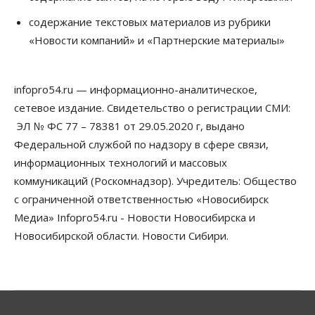
Сибирские аграрии увеличивают посевы горчицы
содержание текстовых материалов из рубрики
07 Августа 2026, 14:00
«Новости компаний» и «Партнерские материалы»
Власть
В Новосибирске многодетным семьям вручили
сертификаты на покупку автомобилей
infopro54.ru — информационно-аналитическое,
07 Августа 2026, 13:55
сетевое издание. Свидетельство о регистрации СМИ:
ЭЛ № ФС 77 – 78381 от 29.05.2020 г, выдано
Авто
Общество
Треть автовладельцев в Новосибирской области
Федеральной службой по надзору в сфере связи,
«поставили машины на прикол»
информационных технологий и массовых
07 Августа 2026, 13:00
коммуникаций (Роскомнадзор). Учредитель: Общество
Власть
с ограниченной ответственностью «Новосибирск
Школы, библиотеки, пешеходные тротуары:
Медиа» Infopro54.ru - Новости Новосибирска и
депутаты Госдумы контролируют работы на
социальных объектах
Новосибирской области. Новости Сибири.
07 Августа 2026, 12:35
Общество
Синоптики рассказали о погоде в Новосибирске
на выходных