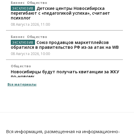
Бизнес
Общество
Детские центры Новосибирска
перегибают с «педагогикой успеха», считает
психолог
08 Августа 2026, 11:00
Бизнес
Общество
Союз продавцов маркетплейсов
обратился в правительство РФ из-за атак на WB
08 Августа 2026, 10:00
Общество
Новосибирцы будут получать квитанции за ЖКУ
по-новому
08 Августа 2026, 09:00
Все материалы
Бизнес
В Новосибирской области резко
сократился грузооборот в автоперевозках
07 Августа 2026, 19:00
Общество
В Новосибирске прошёл митинг
Вся информация, размещенная на информационно-