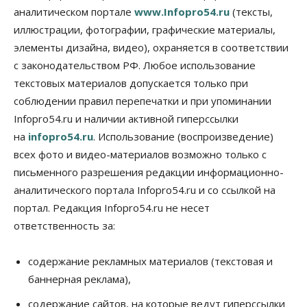
против нового закона о памятниках
аналитическом портале
www.Infopro54.ru
(тексты,
07 Августа 2026, 18:00
иллюстрации, фотографии, графические материалы,
элементы дизайна, видео), охраняется в соответствии
Бизнес
В аэропорту Толмачёво завершены работы по
с законодательством РФ. Любое использование
бетонированию рулежных дорожек
текстовых материалов допускается только при
07 Августа 2026, 17:00
соблюдении правил перепечатки и при упоминании
Бизнес
Недвижимость
Общество
Infopro54.ru и наличии активной гиперссылки
Новосибирцы стали реже оформлять
на
infopro54.ru
. Использование (воспроизведение)
дома по упрощенной схеме
07 Августа 2026, 16:00
всех фото и видео-материалов возможно только с
письменного разрешения редакции информационно-
Власть
Общество
Право&Порядок
аналитического портала Infopro54.ru и со ссылкой на
Роспотребнадзор изъял почти полторы тонны
мяса в Новосибирской области
портал. Редакция Infopro54.ru не несет
07 Августа 2026, 15:00
ответственность за:
Финансы
Расходы новосибирцев на спорт выросли на 40%
содержание рекламных материалов (текстовая и
за полгода
баннерная реклама),
07 Августа 2026, 14:35
содержание сайтов, на которые ведут гиперссылки