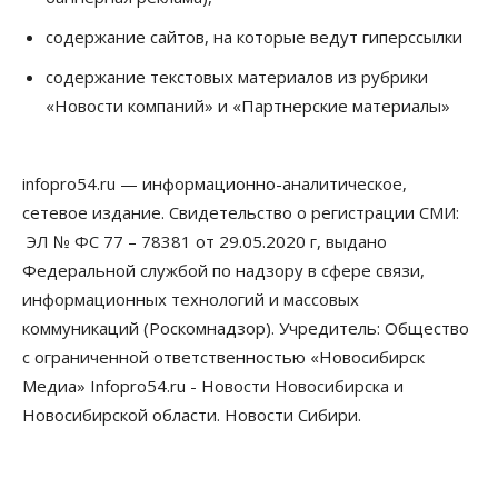
содержание сайтов, на которые ведут гиперссылки
Общество
Недели жары повлияли на урожай в
содержание текстовых материалов из рубрики
Новосибирской области, но режима ЧС не будет
«Новости компаний» и «Партнерские материалы»
07 Августа 2026, 10:00
Бизнес
Право&Порядок
Предприятия Новосибирска
infopro54.ru — информационно-аналитическое,
выстраивают системы защиты от атак БПЛА
сетевое издание. Свидетельство о регистрации СМИ:
07 Августа 2026, 09:00
ЭЛ № ФС 77 – 78381 от 29.05.2020 г, выдано
Бизнес
Федеральной службой по надзору в сфере связи,
По «Сибэлектротерму» выдали исполнительные
информационных технологий и массовых
листы на полмиллиарда рублей
07 Августа 2026, 08:00
коммуникаций (Роскомнадзор). Учредитель: Общество
с ограниченной ответственностью «Новосибирск
Бизнес
Власть
Медицина
Общество
Медиа» Infopro54.ru - Новости Новосибирска и
Искусственный интеллект предлагают
привлекать к разработке новых лекарств в
Новосибирской области. Новости Сибири.
России
06 Августа 2026, 19:00
Мировые И Федеральные Новости