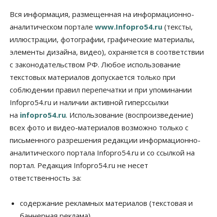
социальных объектах
Вся информация, размещенная на информационно-
07 Августа 2026, 12:35
аналитическом портале
www.Infopro54.ru
(тексты,
Общество
иллюстрации, фотографии, графические материалы,
Синоптики рассказали о погоде в Новосибирске
элементы дизайна, видео), охраняется в соответствии
на выходных
с законодательством РФ. Любое использование
07 Августа 2026, 12:00
текстовых материалов допускается только при
Общество
соблюдении правил перепечатки и при упоминании
Жители Новосибирска смогут добровольно
Infopro54.ru и наличии активной гиперссылки
повысить свою пенсию
07 Августа 2026, 11:30
на
infopro54.ru
. Использование (воспроизведение)
всех фото и видео-материалов возможно только с
Общество
письменного разрешения редакции информационно-
Деньгами будут распоряжаться дети: в десяти
школах Новосибирской области введут
аналитического портала Infopro54.ru и со ссылкой на
инициативное бюджетирование
портал. Редакция Infopro54.ru не несет
07 Августа 2026, 11:00
ответственность за:
Общество
Право&Порядок
В Новосибирске руководителя отдела полиции
содержание рекламных материалов (текстовая и
заключили под стражу
баннерная реклама),
07 Августа 2026, 10:15