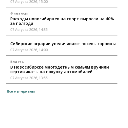
07 Августа 2026, 15:00
Финансы
Расходы новосибирцев на спорт выросли на 40%
за полгода
07 Августа 2026, 14:35
Сибирские аграрии увеличивают посевы горчицы
07 Августа 2026, 14:00
Власть
В Новосибирске многодетным семьям вручили
сертификаты на покупку автомобилей
07 Августа 2026, 13:55
Авто
Общество
Все материалы
Треть автовладельцев в Новосибирской области
«поставили машины на прикол»
07 Августа 2026, 13:00
Власть
Школы, библиотеки, пешеходные тротуары:
депутаты Госдумы контролируют работы на