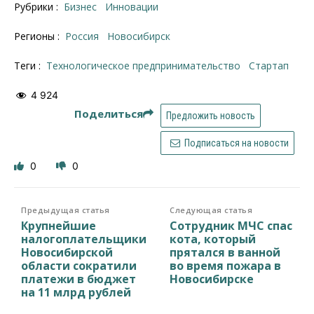
Рубрики :
Бизнес
Инновации
Регионы :
Россия
Новосибирск
Теги :
технологическое предпринимательство
стартап
4 924
Поделиться
Предложить новость
Подписаться на новости
0
0
Предыдущая статья
Следующая статья
Крупнейшие
Сотрудник МЧС спас
налогоплательщики
кота, который
Новосибирской
прятался в ванной
области сократили
во время пожара в
платежи в бюджет
Новосибирске
на 11 млрд рублей