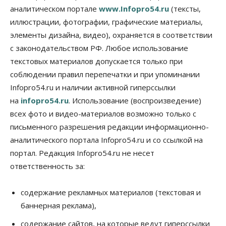
за полгода
аналитическом портале
www.Infopro54.ru
(тексты,
07 Августа 2026, 14:35
иллюстрации, фотографии, графические материалы,
элементы дизайна, видео), охраняется в соответствии
Сибирские аграрии увеличивают посевы горчицы
с законодательством РФ. Любое использование
07 Августа 2026, 14:00
текстовых материалов допускается только при
Власть
соблюдении правил перепечатки и при упоминании
В Новосибирске многодетным семьям вручили
Infopro54.ru и наличии активной гиперссылки
сертификаты на покупку автомобилей
07 Августа 2026, 13:55
на
infopro54.ru
. Использование (воспроизведение)
всех фото и видео-материалов возможно только с
Авто
Общество
письменного разрешения редакции информационно-
Треть автовладельцев в Новосибирской области
«поставили машины на прикол»
аналитического портала Infopro54.ru и со ссылкой на
07 Августа 2026, 13:00
портал. Редакция Infopro54.ru не несет
ответственность за:
Власть
Школы, библиотеки, пешеходные тротуары:
депутаты Госдумы контролируют работы на
содержание рекламных материалов (текстовая и
социальных объектах
баннерная реклама),
07 Августа 2026, 12:35
содержание сайтов, на которые ведут гиперссылки
Общество