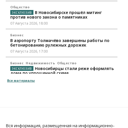
Общество
В Новосибирске прошёл митинг
против нового закона о памятниках
07 Августа 2026, 18:00
Бизнес
В аэропорту Толмачёво завершены работы по
бетонированию рулежных дорожек
07 Августа 2026, 17:00
Бизнес
Недвижимость
Общество
Новосибирцы стали реже оформлять
дома по упрощенной схеме
07 Августа 2026, 16:00
Все материалы
Власть
Общество
Право&Порядок
Роспотребнадзор изъял почти полторы тонны
мяса в Новосибирской области
07 Августа 2026, 15:00
Финансы
Расходы новосибирцев на спорт выросли на 40%
Вся информация, размещенная на информационно-