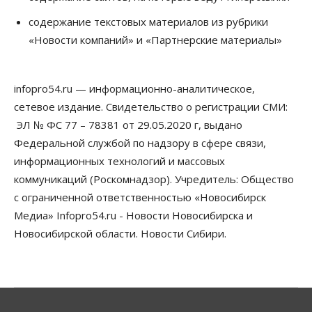
Синоптики рассказали о погоде в Новосибирске
содержание текстовых материалов из рубрики
на выходных
«Новости компаний» и «Партнерские материалы»
07 Августа 2026, 12:00
Общество
Жители Новосибирска смогут добровольно
infopro54.ru — информационно-аналитическое,
повысить свою пенсию
сетевое издание. Свидетельство о регистрации СМИ:
07 Августа 2026, 11:30
ЭЛ № ФС 77 – 78381 от 29.05.2020 г, выдано
Общество
Федеральной службой по надзору в сфере связи,
Деньгами будут распоряжаться дети: в десяти
информационных технологий и массовых
школах Новосибирской области введут
инициативное бюджетирование
коммуникаций (Роскомнадзор). Учредитель: Общество
07 Августа 2026, 11:00
с ограниченной ответственностью «Новосибирск
Медиа» Infopro54.ru - Новости Новосибирска и
Общество
Право&Порядок
В Новосибирске руководителя отдела полиции
Новосибирской области. Новости Сибири.
заключили под стражу
07 Августа 2026, 10:15
Общество
Недели жары повлияли на урожай в
Новосибирской области, но режима ЧС не будет