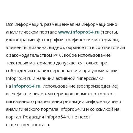
Власть
Школы, библиотеки, пешеходные тротуары:
депутаты Госдумы контролируют работы на
социальных объектах
Вся информация, размещенная на информационно-
07 Августа 2026, 12:35
аналитическом портале
www.Infopro54.ru
(тексты,
Общество
иллюстрации, фотографии, графические материалы,
Синоптики рассказали о погоде в Новосибирске
элементы дизайна, видео), охраняется в соответствии
на выходных
с законодательством РФ. Любое использование
07 Августа 2026, 12:00
текстовых материалов допускается только при
Общество
соблюдении правил перепечатки и при упоминании
Жители Новосибирска смогут добровольно
Infopro54.ru и наличии активной гиперссылки
повысить свою пенсию
07 Августа 2026, 11:30
на
infopro54.ru
. Использование (воспроизведение)
всех фото и видео-материалов возможно только с
Общество
письменного разрешения редакции информационно-
Деньгами будут распоряжаться дети: в десяти
школах Новосибирской области введут
аналитического портала Infopro54.ru и со ссылкой на
инициативное бюджетирование
портал. Редакция Infopro54.ru не несет
07 Августа 2026, 11:00
ответственность за:
Общество
Право&Порядок