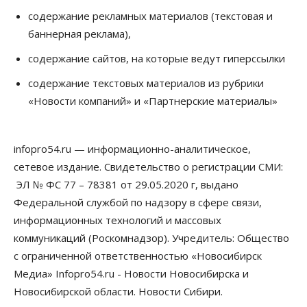
В Новосибирске руководителя отдела полиции
содержание рекламных материалов (текстовая и
заключили под стражу
баннерная реклама),
07 Августа 2026, 10:15
содержание сайтов, на которые ведут гиперссылки
Общество
Недели жары повлияли на урожай в
содержание текстовых материалов из рубрики
Новосибирской области, но режима ЧС не будет
«Новости компаний» и «Партнерские материалы»
07 Августа 2026, 10:00
Бизнес
Право&Порядок
Предприятия Новосибирска
infopro54.ru — информационно-аналитическое,
выстраивают системы защиты от атак БПЛА
сетевое издание. Свидетельство о регистрации СМИ:
07 Августа 2026, 09:00
ЭЛ № ФС 77 – 78381 от 29.05.2020 г, выдано
Бизнес
Федеральной службой по надзору в сфере связи,
По «Сибэлектротерму» выдали исполнительные
информационных технологий и массовых
листы на полмиллиарда рублей
07 Августа 2026, 08:00
коммуникаций (Роскомнадзор). Учредитель: Общество
с ограниченной ответственностью «Новосибирск
Бизнес
Власть
Медицина
Общество
Медиа» Infopro54.ru - Новости Новосибирска и
Искусственный интеллект предлагают
привлекать к разработке новых лекарств в
Новосибирской области. Новости Сибири.
России