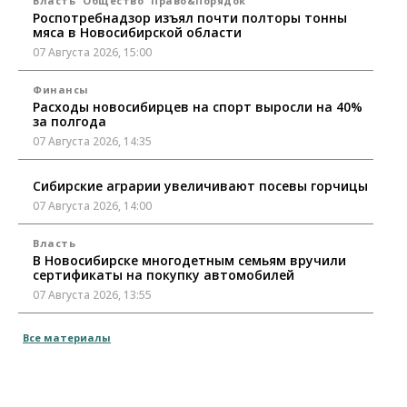
Власть
Общество
Право&Порядок
Роспотребнадзор изъял почти полторы тонны
мяса в Новосибирской области
07 Августа 2026, 15:00
Финансы
Расходы новосибирцев на спорт выросли на 40%
за полгода
07 Августа 2026, 14:35
Сибирские аграрии увеличивают посевы горчицы
07 Августа 2026, 14:00
Власть
В Новосибирске многодетным семьям вручили
сертификаты на покупку автомобилей
07 Августа 2026, 13:55
Авто
Общество
Все материалы
Треть автовладельцев в Новосибирской области
«поставили машины на прикол»
07 Августа 2026, 13:00