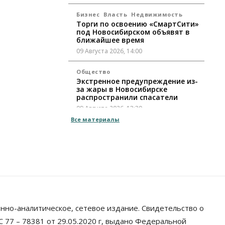
Бизнес
Власть
Недвижимость
Торги по освоению «СмартСити»
под Новосибирском объявят в
ближайшее время
09 Августа 2026, 14:00
Общество
Экстренное предупреждение из-
за жары в Новосибирске
распространили спасатели
09 Августа 2026, 13:30
Все материалы
Власть
Город
Общество
Еще одна остановка «городской
электрички» появится в
Новосибирске
09 Августа 2026, 12:00
Общество
Места в колледжах Новосибирска
будут «бронировать» со школы
нно-аналитическое, сетевое издание. Свидетельство о
09 Августа 2026, 11:00
 77 – 78381 от 29.05.2020 г, выдано Федеральной