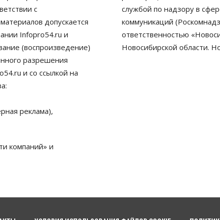
ветствии с
службой по надзору в сфе
 материалов допускается
коммуникаций (Роскомнадз
нии Infopro54.ru и
ответственностью «Новосиб
ование (воспроизведение)
Новосибирской области. Н
енного разрешения
54.ru и со ссылкой на
а:
рная реклама),
ти компаний» и