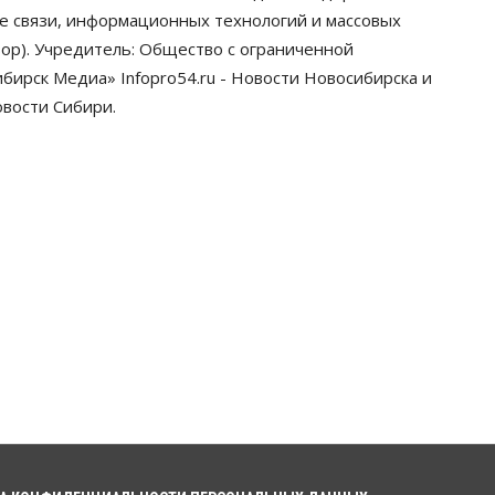
ре связи, информационных технологий и массовых
Авто
Общество
Не катастрофа, а стресс-тест:
ор). Учредитель: Общество с ограниченной
эксперт новосибирской сети СТО
ирск Медиа» Infopro54.ru - Новости Новосибирска и
пояснил кому можно заливать
бензин Евро‑2
овости Сибири.
09 Августа 2026, 10:00
Бизнес
Общество
Работодатели Новосибирска
заявили в центры занятости
почти 32 тысячи вакансий
09 Августа 2026, 09:00
Бизнес
Общество
Спрос на машино-
места в Новосибирской области
вырос в полтора раза
08 Августа 2026, 18:00
Общество
К современному юридическому
образованию в России возникает
много вопросов