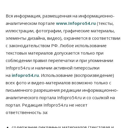
05 Августа 2026, 15:30
Бизнес
Промышленность
Вся информация, размещенная на информационно-
Новосибирские компании произвели косметики
аналитическом портале
www.Infopro54.ru
(тексты,
на два миллиарда рублей
иллюстрации, фотографии, графические материалы,
05 Августа 2026, 15:00
элементы дизайна, видео), охраняется в соответствии
Власть
Финансы
с законодательством РФ. Любое использование
Криптовалюта в России официально стала
имуществом
текстовых материалов допускается только при
05 Августа 2026, 14:00
соблюдении правил перепечатки и при упоминании
Infopro54.ru и наличии активной гиперссылки
Недвижимость
на
infopro54.ru
. Использование (воспроизведение)
Открыты продажи квартир нового дома в
квартале «Цветной бульвар» ГК «Расцветай»
всех фото и видео-материалов возможно только с
05 Августа 2026, 13:23
письменного разрешения редакции информационно-
аналитического портала Infopro54.ru и со ссылкой на
Власть
Общество
Ночные маршруты автобусов предлагают ввести
портал. Редакция Infopro54.ru не несет
в Новосибирской области
ответственность за:
05 Августа 2026, 13:00
Право&Порядок
содержание рекламных материалов (текстовая и