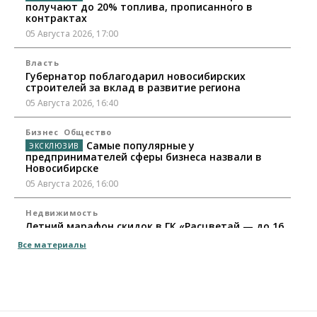
получают до 20% топлива, прописанного в
контрактах
05 Августа 2026, 17:00
Власть
Губернатор поблагодарил новосибирских
строителей за вклад в развитие региона
05 Августа 2026, 16:40
Бизнес
Общество
Самые популярные у
предпринимателей сферы бизнеса назвали в
Новосибирске
05 Августа 2026, 16:00
Недвижимость
Летний марафон скидок в ГК «Расцветай — до 16
августа
Все материалы
05 Августа 2026, 15:55
Недвижимость
Общество
Проект нового микрорайона на улице Кирова
утвердили в Новосибирске