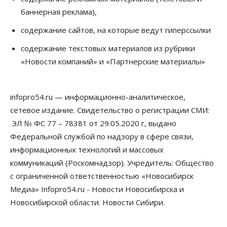
Новосибирец пытался провезти из Таиланда
баннерная реклама),
кондитерские изделия с наркотиками
05 Августа 2026, 12:30
содержание сайтов, на которые ведут гиперссылки
Бизнес
Власть
содержание текстовых материалов из рубрики
Более 400 новосибирских компаний
«Новости компаний» и «Партнерские материалы»
вывели зарплату сотрудников «из тени»
05 Августа 2026, 12:00
infopro54.ru — информационно-аналитическое,
Бизнес
Власть
Недвижимость
Новосибирское правительство требует 226 млн со
сетевое издание. Свидетельство о регистрации СМИ:
строителя экстрим-центра
ЭЛ № ФС 77 – 78381 от 29.05.2020 г, выдано
05 Августа 2026, 11:30
Федеральной службой по надзору в сфере связи,
Общество
информационных технологий и массовых
Премьер-министру Мишустину показали проект
коммуникаций (Роскомнадзор). Учредитель: Общество
нового аэропорта Горно-Алтайска
05 Августа 2026, 11:00
с ограниченной ответственностью «Новосибирск
Медиа» Infopro54.ru - Новости Новосибирска и
Общество
Новосибирской области. Новости Сибири.
Новосибирские аграрии
подтверждают нормализацию ситуации с
топливом