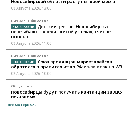
Новосибирской области растут второй месяц
08 Августа 2026, 13:00
Бизнес
Общество
Детские центры Новосибирска
перегибают с «педагогикой успеха», считает
психолог
08 Августа 2026, 11:00
Бизнес
Общество
Союз продавцов маркетплейсов
обратился в правительство РФ из-за атак на WB
08 Августа 2026, 10:00
Общество
Новосибирцы будут получать квитанции за ЖКУ
по-новому
08 Августа 2026, 09:00
Все материалы
Бизнес
В Новосибирской области резко
сократился грузооборот в автоперевозках
07 Августа 2026, 19:00