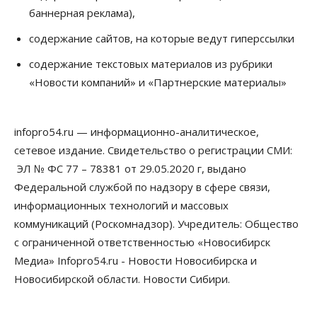
за полгода
баннерная реклама),
07 Августа 2026, 14:35
содержание сайтов, на которые ведут гиперссылки
Сибирские аграрии увеличивают посевы горчицы
содержание текстовых материалов из рубрики
07 Августа 2026, 14:00
«Новости компаний» и «Партнерские материалы»
Власть
В Новосибирске многодетным семьям вручили
сертификаты на покупку автомобилей
infopro54.ru — информационно-аналитическое,
07 Августа 2026, 13:55
сетевое издание. Свидетельство о регистрации СМИ:
ЭЛ № ФС 77 – 78381 от 29.05.2020 г, выдано
Авто
Общество
Треть автовладельцев в Новосибирской области
Федеральной службой по надзору в сфере связи,
«поставили машины на прикол»
информационных технологий и массовых
07 Августа 2026, 13:00
коммуникаций (Роскомнадзор). Учредитель: Общество
Власть
с ограниченной ответственностью «Новосибирск
Школы, библиотеки, пешеходные тротуары:
Медиа» Infopro54.ru - Новости Новосибирска и
депутаты Госдумы контролируют работы на
социальных объектах
Новосибирской области. Новости Сибири.
07 Августа 2026, 12:35