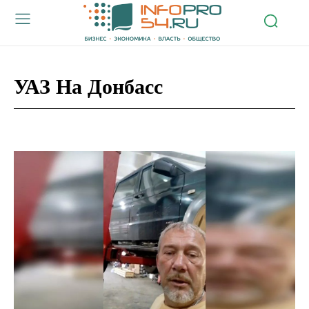
УАЗ На Донбасс