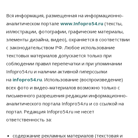
Общество
В Новосибирске прошёл митинг
Вся информация, размещенная на информационно-
против нового закона о памятниках
аналитическом портале
www.Infopro54.ru
(тексты,
07 Августа 2026, 18:00
иллюстрации, фотографии, графические материалы,
элементы дизайна, видео), охраняется в соответствии
Бизнес
В аэропорту Толмачёво завершены работы по
с законодательством РФ. Любое использование
бетонированию рулежных дорожек
текстовых материалов допускается только при
07 Августа 2026, 17:00
соблюдении правил перепечатки и при упоминании
Бизнес
Недвижимость
Общество
Infopro54.ru и наличии активной гиперссылки
Новосибирцы стали реже оформлять
на
infopro54.ru
. Использование (воспроизведение)
дома по упрощенной схеме
07 Августа 2026, 16:00
всех фото и видео-материалов возможно только с
письменного разрешения редакции информационно-
Власть
Общество
Право&Порядок
аналитического портала Infopro54.ru и со ссылкой на
Роспотребнадзор изъял почти полторы тонны
мяса в Новосибирской области
портал. Редакция Infopro54.ru не несет
07 Августа 2026, 15:00
ответственность за:
Финансы
Расходы новосибирцев на спорт выросли на 40%
содержание рекламных материалов (текстовая и