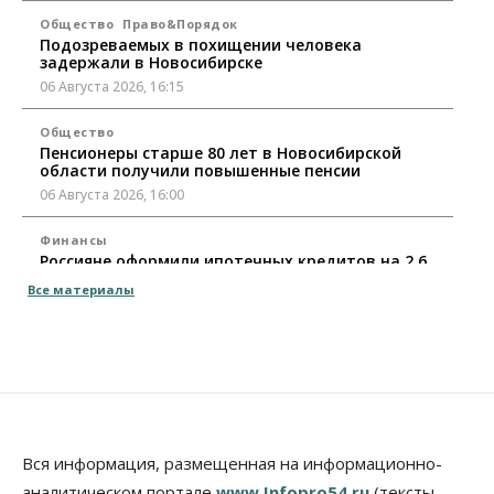
Общество
Право&Порядок
Подозреваемых в похищении человека
задержали в Новосибирске
06 Августа 2026, 16:15
Общество
Пенсионеры старше 80 лет в Новосибирской
области получили повышенные пенсии
06 Августа 2026, 16:00
Финансы
Россияне оформили ипотечных кредитов на 2,6
трлн рублей
Все материалы
06 Августа 2026, 15:53
Власть
Думская гонка в Новосибирской области
обойдется без самовыдвиженцев
06 Августа 2026, 15:00
Бизнес
Власть
Общество
Вся информация, размещенная на информационно-
Правительство России продлило разрешение на
аналитическом портале
www.Infopro54.ru
(тексты,