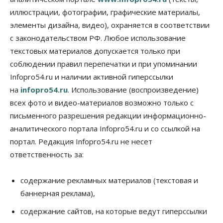
выпуск бензина «Евро-3»
иллюстрации, фотографии, графические материалы,
06 Августа 2026, 14:00
элементы дизайна, видео), охраняется в соответствии
Общество
с законодательством РФ. Любое использование
«За тех, у кого от 270 баллов,
настоящая борьба»: вузы настойчиво
текстовых материалов допускается только при
обзванивают новосибирских высокобалльников
соблюдении правил перепечатки и при упоминании
перед зачислением
Infopro54.ru и наличии активной гиперссылки
06 Августа 2026, 13:00
на
infopro54.ru
. Использование (воспроизведение)
Власть
всех фото и видео-материалов возможно только с
Режим ЧС ввели в Омской области из-за засухи
письменного разрешения редакции информационно-
06 Августа 2026, 12:15
аналитического портала Infopro54.ru и со ссылкой на
Власть
Общество
портал. Редакция Infopro54.ru не несет
Новосибирск готовится к визиту Владимира
ответственность за:
Путина
06 Августа 2026, 12:05
содержание рекламных материалов (текстовая и
Бизнес
Недвижимость
Общество
баннерная реклама),
Росреестр назвал главные причины
отказов в регистрации недвижимости в НСО
содержание сайтов, на которые ведут гиперссылки
06 Августа 2026, 12:00