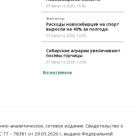
07 Августа 2026, 15:00
Финансы
Расходы новосибирцев на спорт
выросли на 40% за полгода
07 Августа 2026, 14:35
Сибирские аграрии увеличивают
посевы горчицы
07 Августа 2026, 14:00
Все материалы
Власть
В Новосибирске многодетным
семьям вручили сертификаты на
покупку автомобилей
07 Августа 2026, 13:55
Авто
Общество
Треть автовладельцев в
Новосибирской области
«поставили машины на прикол»
нно-аналитическое, сетевое издание. Свидетельство о
07 Августа 2026, 13:00
 77 – 78381 от 29.05.2020 г, выдано Федеральной