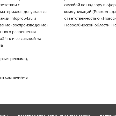
ветствии с
службой по надзору в сфе
 материалов допускается
коммуникаций (Роскомнадз
нии Infopro54.ru и
ответственностью «Новосиб
ование (воспроизведение)
Новосибирской области. Н
енного разрешения
54.ru и со ссылкой на
а:
рная реклама),
ти компаний» и