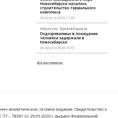
Новосибирска началось
строительство термального
комплекса
06 Августа 2026, 17:00
Общество
Право&Порядок
Подозреваемых в похищении
человека задержали в
Новосибирске
06 Августа 2026, 16:15
Общество
Все материалы
Пенсионеры старше 80 лет в
Новосибирской области получили
повышенные пенсии
06 Августа 2026, 16:00
Финансы
Россияне оформили ипотечных
кредитов на 2,6 трлн рублей
06 Августа 2026, 15:53
нно-аналитическое, сетевое издание. Свидетельство о
Власть
 77 – 78381 от 29.05.2020 г, выдано Федеральной