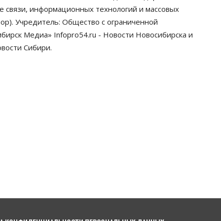
бизнеса назвали в Новосибирске
ре связи, информационных технологий и массовых
05 Августа 2026, 16:00
ор). Учредитель: Общество с ограниченной
ирск Медиа» Infopro54.ru - Новости Новосибирска и
Недвижимость
Летний марафон скидок в ГК
овости Сибири.
«Расцветай — до 16 августа
05 Августа 2026, 15:55
Недвижимость
Общество
Проект нового микрорайона на
улице Кирова утвердили в
Новосибирске
05 Августа 2026, 15:30
Бизнес
Промышленность
Новосибирские компании
произвели косметики на два
миллиарда рублей
05 Августа 2026, 15:00
Власть
Финансы
Криптовалюта в России
официально стала имуществом