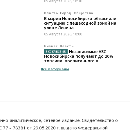
05 Августа 2026, 18:30
Власть
Город
Общество
В мэрии Новосибирска объяснили
ситуацию с пешеходной зоной на
улице Ленина
05 Августа 2026, 18:00
Бизнес
Власть
Независимые АЗС
Новосибирска получают до 20%
топлива, прописанного в
контрактах
Все материалы
05 Августа 2026, 17:00
Власть
Губернатор поблагодарил
новосибирских строителей за
вклад в развитие региона
05 Августа 2026, 16:40
Бизнес
Общество
нно-аналитическое, сетевое издание. Свидетельство о
Самые популярные у
предпринимателей сферы
 77 – 78381 от 29.05.2020 г, выдано Федеральной