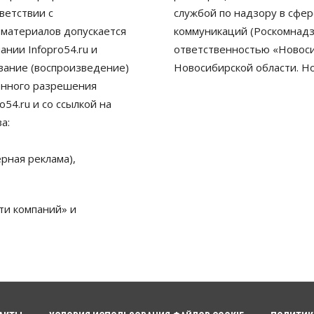
ветствии с
службой по надзору в сфе
 материалов допускается
коммуникаций (Роскомнадз
нии Infopro54.ru и
ответственностью «Новосиб
ование (воспроизведение)
Новосибирской области. Н
енного разрешения
54.ru и со ссылкой на
а:
рная реклама),
ти компаний» и