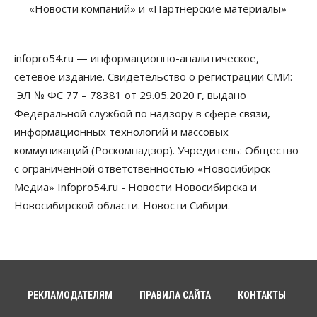
«Новости компаний» и «Партнерские материалы»
В 16 населённых пунктах Мошковского района
модернизировали мобильную связь
06 Августа 2026, 11:35
infopro54.ru — информационно-аналитическое,
Бизнес
Право&Порядок
ПроБизнес
сетевое издание. Свидетельство о регистрации СМИ:
Злоумышленники опять атакуют
новосибирские компании через электронную
ЭЛ № ФС 77 – 78381 от 29.05.2020 г, выдано
почту
Федеральной службой по надзору в сфере связи,
06 Августа 2026, 11:00
информационных технологий и массовых
коммуникаций (Роскомнадзор). Учредитель: Общество
Общество
Медики готовятся к второму пику активности
с ограниченной ответственностью «Новосибирск
клещей в Новосибирской области
Медиа» Infopro54.ru - Новости Новосибирска и
06 Августа 2026, 10:00
Новосибирской области. Новости Сибири.
Общество
Из-за жары в Европе оливковое масло
в Новосибирске может снова подорожать
06 Августа 2026, 09:00
Бизнес
Недвижимость
РЕКЛАМОДАТЕЛЯМ
ПРАВИЛА САЙТА
КОНТАКТЫ
Застройщики Новосибирска
доплатили налоги на сумму почти 700 млн рублей