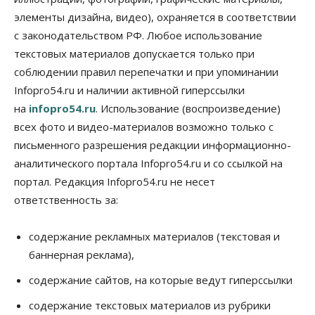
элементы дизайна, видео), охраняется в соответствии
Общество
с законодательством РФ. Любое использование
«За тех, у кого от 270 баллов,
настоящая борьба»: вузы настойчиво
текстовых материалов допускается только при
обзванивают новосибирских высокобалльников
соблюдении правил перепечатки и при упоминании
перед зачислением
Infopro54.ru и наличии активной гиперссылки
06 Августа 2026, 13:00
на
infopro54.ru
. Использование (воспроизведение)
Власть
всех фото и видео-материалов возможно только с
Режим ЧС ввели в Омской области из-за засухи
письменного разрешения редакции информационно-
06 Августа 2026, 12:15
аналитического портала Infopro54.ru и со ссылкой на
Власть
Общество
портал. Редакция Infopro54.ru не несет
Новосибирск готовится к визиту Владимира
ответственность за:
Путина
06 Августа 2026, 12:05
содержание рекламных материалов (текстовая и
Бизнес
Недвижимость
Общество
баннерная реклама),
Росреестр назвал главные причины
отказов в регистрации недвижимости в НСО
содержание сайтов, на которые ведут гиперссылки
06 Августа 2026, 12:00
содержание текстовых материалов из рубрики
Телекоммуникации