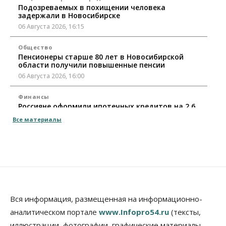
Подозреваемых в похищении человека
задержали в Новосибирске
06 Августа 2026, 16:15
Общество
Пенсионеры старше 80 лет в Новосибирской
области получили повышенные пенсии
06 Августа 2026, 16:00
Финансы
Россияне оформили ипотечных кредитов на 2,6
трлн рублей
Все материалы
06 Августа 2026, 15:53
Власть
Думская гонка в Новосибирской области
обойдется без самовыдвиженцев
06 Августа 2026, 15:00
Бизнес
Власть
Общество
Вся информация, размещенная на информационно-
Правительство России продлило разрешение на
аналитическом портале
www.Infopro54.ru
(тексты,
выпуск бензина «Евро-3»
иллюстрации, фотографии, графические материалы,
06 Августа 2026, 14:00