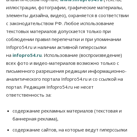
07 Августа 2026, 18:00
иллюстрации, фотографии, графические материалы,
элементы дизайна, видео), охраняется в соответствии
Бизнес
В аэропорту Толмачёво завершены работы по
с законодательством РФ. Любое использование
бетонированию рулежных дорожек
текстовых материалов допускается только при
07 Августа 2026, 17:00
соблюдении правил перепечатки и при упоминании
Бизнес
Недвижимость
Общество
Infopro54.ru и наличии активной гиперссылки
Новосибирцы стали реже оформлять
на
infopro54.ru
. Использование (воспроизведение)
дома по упрощенной схеме
07 Августа 2026, 16:00
всех фото и видео-материалов возможно только с
письменного разрешения редакции информационно-
Власть
Общество
Право&Порядок
аналитического портала Infopro54.ru и со ссылкой на
Роспотребнадзор изъял почти полторы тонны
мяса в Новосибирской области
портал. Редакция Infopro54.ru не несет
07 Августа 2026, 15:00
ответственность за:
Финансы
Расходы новосибирцев на спорт выросли на 40%
содержание рекламных материалов (текстовая и
за полгода
баннерная реклама),
07 Августа 2026, 14:35
содержание сайтов, на которые ведут гиперссылки
Сибирские аграрии увеличивают посевы горчицы