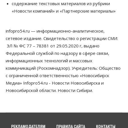
содержание текстовых материалов из рубрики
07 Августа 2026, 14:00
«Новости компаний» и «Партнерские материалы»
Власть
В Новосибирске многодетным семьям вручили
сертификаты на покупку автомобилей
infopro54.ru — информационно-аналитическое,
07 Августа 2026, 13:55
сетевое издание. Свидетельство о регистрации СМИ:
ЭЛ № ФС 77 – 78381 от 29.05.2020 г, выдано
Авто
Общество
Треть автовладельцев в Новосибирской области
Федеральной службой по надзору в сфере связи,
«поставили машины на прикол»
информационных технологий и массовых
07 Августа 2026, 13:00
коммуникаций (Роскомнадзор). Учредитель: Общество
Власть
с ограниченной ответственностью «Новосибирск
Школы, библиотеки, пешеходные тротуары:
Медиа» Infopro54.ru - Новости Новосибирска и
депутаты Госдумы контролируют работы на
социальных объектах
Новосибирской области. Новости Сибири.
07 Августа 2026, 12:35
Общество
Синоптики рассказали о погоде в Новосибирске
на выходных
07 Августа 2026, 12:00
РЕКЛАМОДАТЕЛЯМ
ПРАВИЛА САЙТА
КОНТАКТЫ