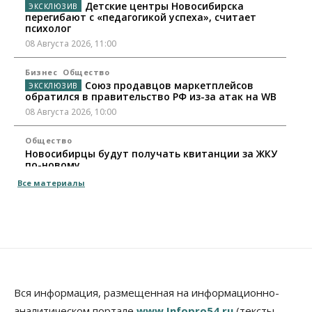
Детские центры Новосибирска
перегибают с «педагогикой успеха», считает
психолог
08 Августа 2026, 11:00
Бизнес
Общество
Союз продавцов маркетплейсов
обратился в правительство РФ из-за атак на WB
08 Августа 2026, 10:00
Общество
Новосибирцы будут получать квитанции за ЖКУ
по-новому
08 Августа 2026, 09:00
Все материалы
Бизнес
В Новосибирской области резко
сократился грузооборот в автоперевозках
07 Августа 2026, 19:00
Общество
В Новосибирске прошёл митинг
Вся информация, размещенная на информационно-
против нового закона о памятниках
аналитическом портале
www.Infopro54.ru
(тексты,